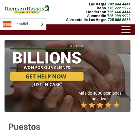
Las Vegas
702 444 4444
Reno
775.222.2222
Henderson
725.444.4444
Summerlin
725.999.9999
Suroeste de Las Vegas
725 888 8888
Español
Más de 4000 opiniones
positivas
Puestos