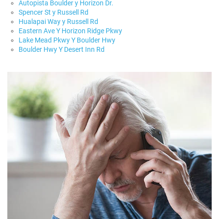
Autopista Boulder y Horizon Dr.
Spencer St y Russell Rd
Hualapai Way y Russell Rd
Eastern Ave Y Horizon Ridge Pkwy
Lake Mead Pkwy Y Boulder Hwy
Boulder Hwy Y Desert Inn Rd