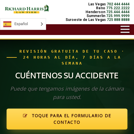
Las Vegas
702 444 4444
Reno
775.222.2222
Henderson
725.444.4444
Summerlin
725.999.9999
Suroeste de Las Vegas
725 888 8888
Español
Español
REVISIÓN GRATUITA DE TU CASO ·
24 HORAS AL DÍA, 7 DÍAS A LA
SEMANA
CUÉNTENOS SU ACCIDENTE
Puede que tengamos imágenes de la cámara
para usted.
TOQUE PARA EL FORMULARIO DE
CONTACTO