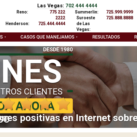
Las Vegas:
702 444 4444
Reno:
775 222
Summerlin:
725.999.9999
2222
Suroeste
725.888.8888
Henderson:
725.444.4444
de Las
Vegas:
AS
CASOS QUE MANEJAMOS
RESULTADOS
DESDE 1980
ONES
TROS CLIENTES
DA AHORA
nes positivas en Internet sobr
SO