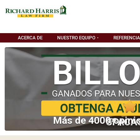
ACERCA DE
NUESTRO EQUIPO
REFERENCI
BILL
GANADOS PARA NUES
OBTENGA AYU
Más de 4000 opinio
SI ACA
POR