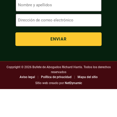
Nombre
y
apellidos
Dirección
(Obligatorio)
de
correo
electrónico
(Obligatorio)
Copyright © 2026
Bufete de Abogados Richard Harris. Todos los derechos
reservados
Aviso legal
|
Política de privacidad
|
Mapa del sitio
Sitio web creado por
NetDynamic