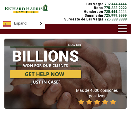
Las Vegas
702 444 4444
Reno
775.222.2222
Henderson
725.444.4444
Summerlin
725.999.9999
Suroeste de Las Vegas
725 888 8888
Español
Más de 4000 opiniones
positivas