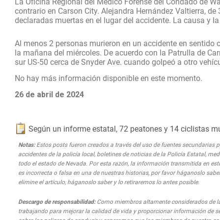
La Oficina Regional del Médico Forense del Condado de Was
contrario en Carson City. Alejandra Hernández Valtierra, de
declaradas muertas en el lugar del accidente. La causa y l
Al menos 2 personas murieron en un accidente en sentido co
la mañana del miércoles. De acuerdo con la Patrulla de Carr
sur US-50 cerca de Snyder Ave. cuando golpeó a otro vehículo.
No hay más información disponible en este momento.
26 de abril de 2024
Según un informe estatal, 72 peatones y 14 ciclistas mu
Notas:
Estos posts fueron creados a través del uso de fuentes secundarias par
accidentes de la policía local, boletines de noticias de la Policía Estatal, 
todo el estado de Nevada. Por esta razón, la información transmitida en est
es incorrecta o falsa en una de nuestras historias, por favor háganoslo saber
elimine el artículo, háganoslo saber y lo retiraremos lo antes posible.
Descargo de responsabilidad:
Como miembros altamente considerados de la 
trabajando para mejorar la calidad de vida y proporcionar información de s