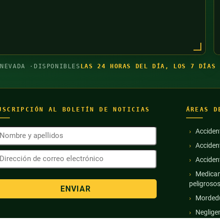
 NEVADA ·
DISPONIBLES
LAS 24 HORAS DEL DÍA, LOS 7 DÍAS 
USCRIPCIÓN AL BOLETÍN DE NOTICIAS
ÁREAS D
ombre
Acciden
Acciden
pellidos
irección
Obligatorio)
Acciden
e
orreo
Medicam
lectrónico
peligroso
Obligatorio)
Mordedu
Neglige