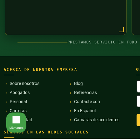
PRESTAMOS SERVICIO EN TODO
ACERCA DE NUESTRA EMPRESA
S
N
Sobre nosotros
Blog
y
Abogados
Referencias
a
D
(
Personal
Contacte con
d
c
Carreras
En Español
e
Comunidad
Cámaras de accidentes
(
Llámanos
SÍGANOS EN LAS REDES SOCIALES