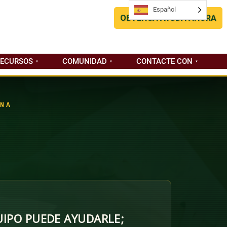
Español
Español
OBTENGA AYUDA AHORA
RECURSOS
COMUNIDAD
CONTACTE CON
NA
IPO PUEDE AYUDARLE;