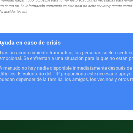
munidad hagan todo lo posible para tomar las precauciones necesarias para evitar 
visto como tal. La información contenida en este post no debe ser interpretada com
el accidente real.
Ayuda en caso de crisis
Tras un acontecimiento traumático, las personas suelen sentir
emocional. Se enfrentan a una situación para la que no están p
A menudo no hay nadie disponible inmediatamente después de un
difíciles. El voluntario del TIP proporciona este necesario apoy
puedan depender de la familia, los amigos, los vecinos y otros 