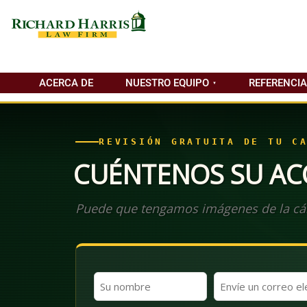
ACERCA DE
NUESTRO EQUIPO
REFERENCI
REVISIÓN GRATUITA DE TU C
CUÉNTENOS SU AC
Puede que tengamos imágenes de la cá
Nombre
Correo
y
electrónico