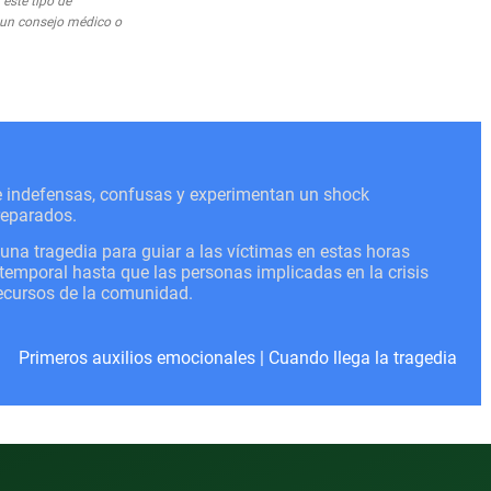
este tipo de
o un consejo médico o
se indefensas, confusas y experimentan un shock
reparados.
a tragedia para guiar a las víctimas en estas horas
o temporal hasta que las personas implicadas en la crisis
recursos de la comunidad.
Primeros auxilios emocionales
|
Cuando llega la tragedia