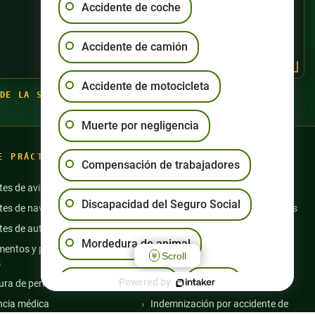
Accidente de coche
Accidente de camión
Accidente de motocicleta
DE LA SEMANA
·
(702) 444-4444
Muerte por negligencia
E PRÁCTICA
Compensación de trabajadores
tes de aviación
Accidentes de moto
Discapacidad del Seguro Social
tes de navegación
Abuso en residencias de ancianos
tes de autobús
Accidentes de semicamiones
Mordedura de animal
entos y productos
Resbalones y caídas
Scroll
s
Discapacidad de la Seguridad
Resbalón y caída
Powered by
Otro
ra de perro
Social
ncia médica
Indemnización por accidente de