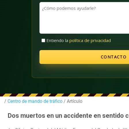
apellidos
(Obligatorio)
¿Cómo
(Obligatorio)
podemos
ayudarle?
Sin
Entiendo la
política de privacidad
título
(Obligatorio)
/
Centro de mando de tráfico
/ Artículo
Dos muertos en un accidente en sentido co