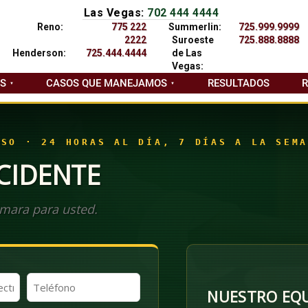
Las Vegas:
702 444 4444
Reno:
775 222
Summerlin:
725.999.9999
2222
Suroeste
725.888.8888
Henderson:
725.444.4444
de Las
Vegas:
AS
CASOS QUE MANEJAMOS
RESULTADOS
ASO · 24 HORAS AL DÍA, 7 DÍAS A LA SEMA
CIDENTE
mara para usted.
Teléfono
NUESTRO EQU
(Obligatorio)