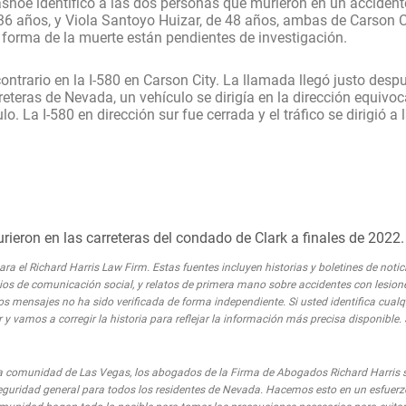
hoe identificó a las dos personas que murieron en un accident
 36 años, y Viola Santoyo Huizar, de 48 años, ambas de Carson C
a forma de la muerte están pendientes de investigación.
ntrario en la I-580 en Carson City. La llamada llegó justo despu
eteras de Nevada, un vehículo se dirigía en la dirección equivo
 La I-580 en dirección sur fue cerrada y el tráfico se dirigió a l
rieron en las carreteras del condado de Clark a finales de 2022.
a el Richard Harris Law Firm. Estas fuentes incluyen historias y boletines de notic
medios de comunicación social, y relatos de primera mano sobre accidentes con lesion
os mensajes no ha sido verificada de forma independiente. Si usted identifica cual
 y vamos a corregir la historia para reflejar la información más precisa disponible.
comunidad de Las Vegas, los abogados de la Firma de Abogados Richard Harris 
eguridad general para todos los residentes de Nevada. Hacemos esto en un esfuerz