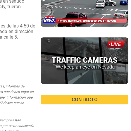
e en sentido
ity, fueron
és de las 4:50 de
cada en dirección
a calle 5.
ias, informes de
es que tienen lugar en
quier información que
CONTACTO
 Si desea que se
siempre están
o por crear conciencia