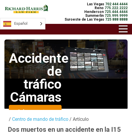
Las Vegas
702 444 4444
Reno
775.222.2222
Henderson
725.444.4444
Summerlin
725.999.9999
Suroeste de Las Vegas
725 888 8888
Español
Español
Accidente
de
tráfico
Cámaras
Cámaras en
/
Centro de mando de tráfico
/ Artículo
directo
Dos muertos en un accidente en la I15