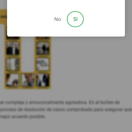
No
Sí
ser compleja y emocionalmente agotadora. En el bufete de
 proceso de resolución de casos comprobado para asegurar que
mejor acuerdo posible.