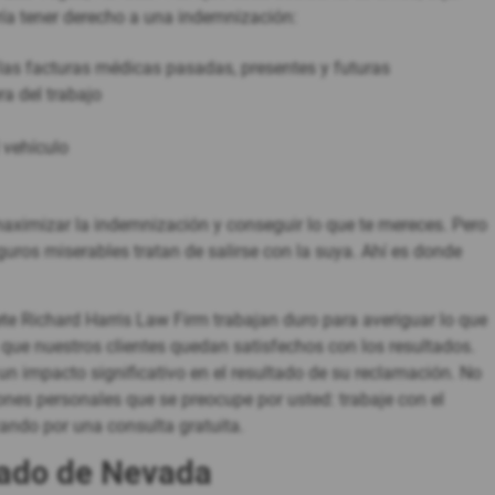
ría tener derecho a una indemnización:
 las facturas médicas pasadas, presentes y futuras
ra del trabajo
 vehículo
maximizar la indemnización y conseguir lo que te mereces. Pero
uros miserables tratan de salirse con la suya. Ahí es donde
te Richard Harris Law Firm trabajan duro para averiguar lo que
 que nuestros clientes quedan satisfechos con los resultados.
un impacto significativo en el resultado de su reclamación. No
ones personales que se preocupe por usted: trabaje con el
ando por una consulta gratuita.
stado de Nevada