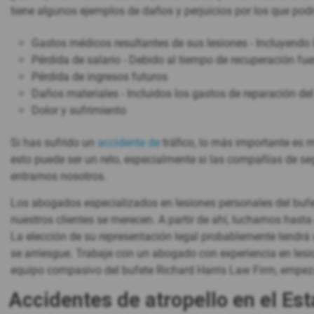
tiene algunos ejemplos de daños y perjuicios por los que pod
Gastos médicos resultantes de sus lesiones - Incluyendo
Pérdida de salario - Debido al tiempo de recuperación fue
Pérdida de ingresos futuros
Daños materiales - Incluidos los gastos de reparación del
Dolor y sufrimiento
Si has sufrido un
accidente de
tráfico, lo más importante es 
esto puede ser un reto, especialmente si las compañías de seg
entramos nosotros.
Los abogados especializados en lesiones personales del bufe
nuestros clientes se merecen. A partir de ahí, luchamos hasta
La elección de su representación legal probablemente tendrá 
se arriesgue. Trabaje con un abogado con experiencia en lesi
equipo compasivo del bufete Richard Harris Law Firm, empez
Accidentes de atropello en el E