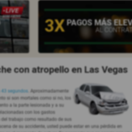
3X
O
PAGOS MÁS ELE
AL CONTRA
he con atropello en Las Vegas
 43 segundos
. Aproximadamente
to si son mortales como si no, los
nto a la parte lesionada y a su
relacionadas con los gastos
 del trabajo como resultado de sus
scena de su accidente, usted puede estar en una pérdida en