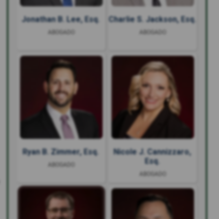
Jonathan B. Lee, Esq.
Charlie S. Jackson, Esq.
ABOGADO
ABOGADO
Ryan B. Zimmer, Esq.
Nicole J. Cannizzaro,
Esq.
ABOGADO
ABOGADO