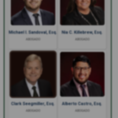
Michael I. Sandoval, Esq.
Nia C. Killebrew, Esq.
ABOGADO
ABOGADO
Clark Seegmiller, Esq.
Alberto Castro, Esq.
ABOGADO
ABOGADO