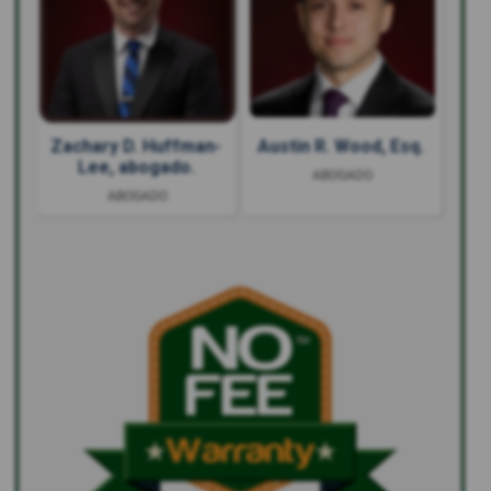
Zachary D. Huffman-
Austin R. Wood, Esq.
Lee, abogado.
ABOGADO
ABOGADO