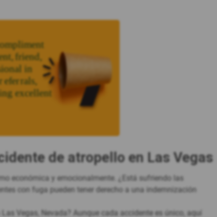
idente de atropello en Las Vegas
como económica y emocionalmente. ¿Está sufriendo las
dentes con fuga pueden tener derecho a una indemnización
en Las Vegas, Nevada? Aunque cada accidente es único, aquí