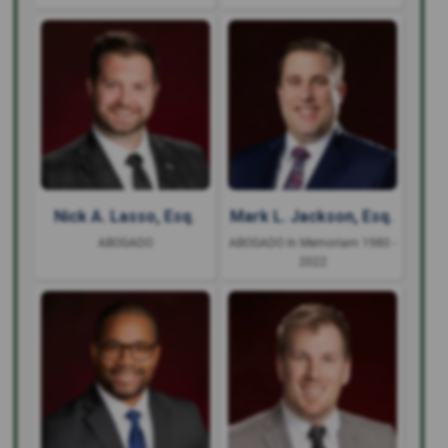
Nick A. Lasso, Esq.
Mark L. Jackson, Esq.
ABOGADO
ABOGADO In Memoriam 1980 -
2022