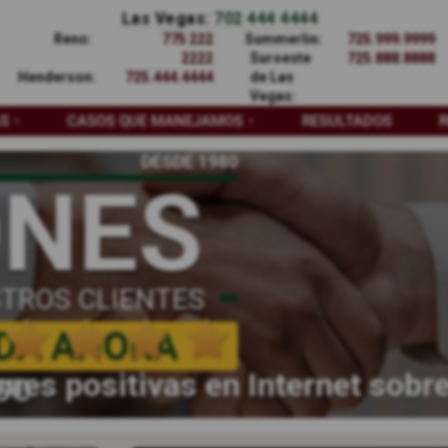
Las Vegas:
702 444 4444
Reno:
775 222
Summerlin:
725.999.9999
2222
Suroeste
725.888.8888
Henderson:
725.444.4444
de Las
Vegas:
AS
CASOS QUE MANEJAMOS
RESULTADOS
DESDE 1980
ONES
TROS CLIENTES
DA AHORA
nes positivas en Internet sobr
SO