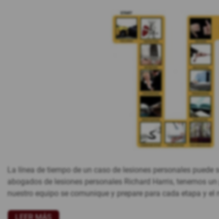
La línea de tiempo de un caso de lesiones personales puede 
abogados de lesiones personales Richard Harris, tenemos un
nuestro equipo se comunique y prepare para cada etapa y el 
LEER MÁS