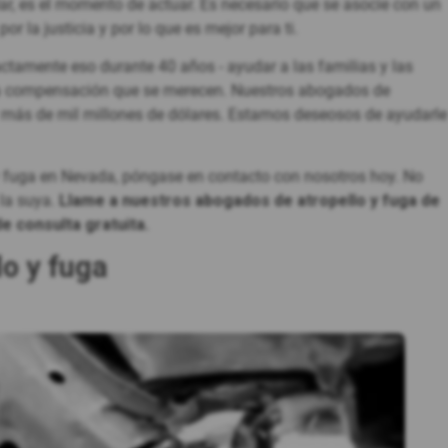
r, es el momento de actuar. Es necesario que se asocie con un
r la justicia y por lo que es mejor para ti.
ctamente eso durante 40 años - ayudar a las familias y las
y la compensación que se merecen. Nuestros abogados de
 más de mil millones de dólares. Estamos deseosos de ayudarle
 y fuga en Nevada, póngase en contacto con nosotros hoy. No
 la suya.
Llame a nuestros abogados de atropello y fuga de
e consulta gratuita.
lo y fuga