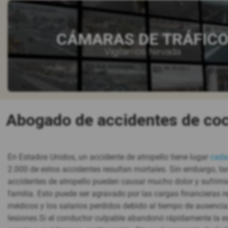
CÁMARAS DE TRÁFIC
Vigilamos Nevada
Abogado de accidentes de coc
En Estados Unidos, un accidente de atropello tiene lugar
cada
2.000 de estos accidentes resultan mortales. Sin embargo, tan
accidentes de atropello pueden causar mucho dolor y sufrimie
familia. Esto puede ser agravado por las cargas financieras 
médicos y los salarios perdidos debido al tiempo de ausencia
lesiones.Si el conductor culpable abandonó rápidamente la e