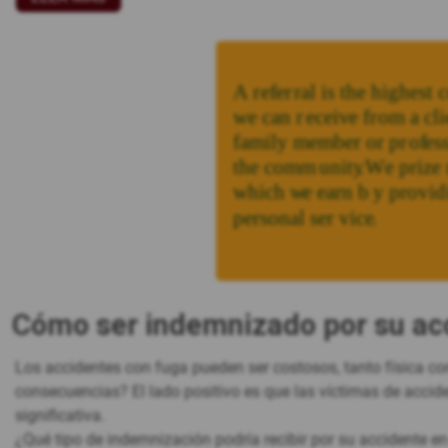
Cómo ser indemnizado por su acc
Los accidentes con fuga pueden ser costosos, tanto física 
consecuencias? El lado positivo es que las víctimas de acci
significativa.
¿Qué tipo de indemnización podría recibir por su accidente 