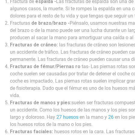
Fractura de
espalda -
Las fracturas de espalda son una de 
algunos casos, la muerte. Si te rompes la espalda en una c
dolores para el resto de tu vida y que tengas que seguir un
Fracturas
de brazo/brazo -
Piénsalo, usamos nuestras ma
del brazo o de la mano puede ser una lucha durante un lar
producen al sacar la mano para amortiguar una caída o al 
Fracturas de cráneo:
las fracturas de cráneo son lesion
un accidente de tráfico. Las fracturas de cráneo pueden c
permanente. Las fracturas de cráneo pueden causar una di
Fracturas de fémur/Piernas ro
tas- Las piernas rotas so
coche suelen ser causadas por tratar de detener el coche co
coche es impactado. Las piernas rotas suelen implicar gr
de fisioterapia. Dado que el fémur es uno de los huesos má
vida.
Fracturas de manos y pies:
suelen ser fracturas compues
un accidente. Como los huesos de las manos y los pies son
largo y doloroso. Hay
27 huesos
en la mano y
26
en los pie
los huesos rotos de la mano o los pies.
Fracturas faciales:
huesos rotos en la cara. Las fractura