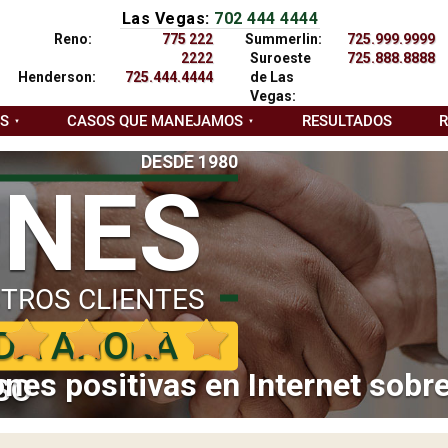
Las Vegas:
702 444 4444
Reno:
775 222
Summerlin:
725.999.9999
2222
Suroeste
725.888.8888
Henderson:
725.444.4444
de Las
Vegas:
AS
CASOS QUE MANEJAMOS
RESULTADOS
DESDE 1980
ONES
TROS CLIENTES
DA AHORA
nes positivas en Internet sobr
SO