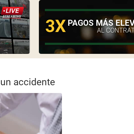
3X
O
PAGOS MÁS ELE
AL CONTRA
 un accidente