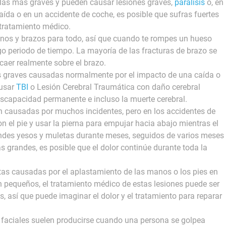
las más graves y pueden causar lesiones graves,
parálisis
o, en
aída o en un accidente de coche, es posible que sufras fuertes
 tratamiento médico.
nos y brazos para todo, así que cuando te rompes un hueso
go periodo de tiempo. La mayoría de las fracturas de brazo se
caer realmente sobre el brazo.
es graves causadas normalmente por el impacto de una caída o
ausar
TBI
o Lesión Cerebral Traumática con daño cerebral
scapacidad permanente e incluso la muerte cerebral.
n causadas por muchos incidentes, pero en los accidentes de
n el pie y usar la pierna para empujar hacia abajo mientras el
andes yesos y muletas durante meses, seguidos de varios meses
s grandes, es posible que el dolor continúe durante toda la
tas causadas por el aplastamiento de las manos o los pies en
 pequeños, el tratamiento médico de estas lesiones puede ser
s, así que puede imaginar el dolor y el tratamiento para reparar
s faciales suelen producirse cuando una persona se golpea