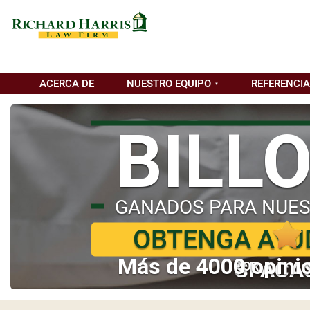
ACERCA DE
NUESTRO EQUIPO
REFERENCI
BILL
GANADOS PARA NUES
OBTENGA AYU
Más de 4000 opinio
SI ACA
POR