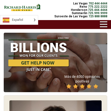
Las Vegas
702 444 4444
Reno
775.222.2222
Henderson
725.444.4444
Summerlin
725.999.9999
Suroeste de Las Vegas
725 888 8888
Español
Español
Más de 4000 opiniones
positivas