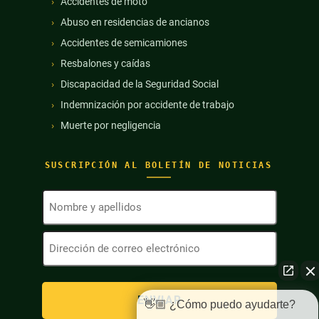
Accidentes de moto
Abuso en residencias de ancianos
Accidentes de semicamiones
Resbalones y caídas
Discapacidad de la Seguridad Social
Indemnización por accidente de trabajo
Muerte por negligencia
SUSCRIPCIÓN AL BOLETÍN DE NOTICIAS
Nombre
y
apellidos
Dirección
(Obligatorio)
de
correo
electrónico
(Obligatorio)
👋🏼 ¿Cómo puedo ayudarte?