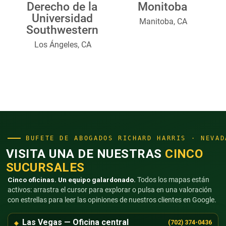
Derecho de la
Monitoba
Universidad
Manitoba, CA
Southwestern
Los Ángeles, CA
BUFETE DE ABOGADOS RICHARD HARRIS · NEVAD
VISITA UNA DE NUESTRAS
CINCO
SUCURSALES
Cinco oficinas. Un equipo galardonado.
Todos los mapas están
activos: arrastra el cursor para explorar o pulsa en una valoración
con estrellas para leer las opiniones de nuestros clientes en Google.
Las Vegas — Oficina central
(702) 374-0436