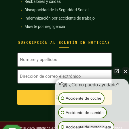
Resbalones y caídas
Discapacidad de la Seguridad Social
Indemnización por accidente de trabajo
Muerte por negligencia
SUSCRIPCIÓN AL BOLETÍN DE NOTICIAS
Nombre
y
apellidos
Dirección
(Obligatorio)
de
correo
👋🏼 ¿Cómo puedo ayudarte?
electrónico
(Obligatorio)
Accidente de coche
Accidente de camión
Accidente de motocicleta
Copyright © 2026
Bufete de Abogados Richard Harris. Todos los derechos