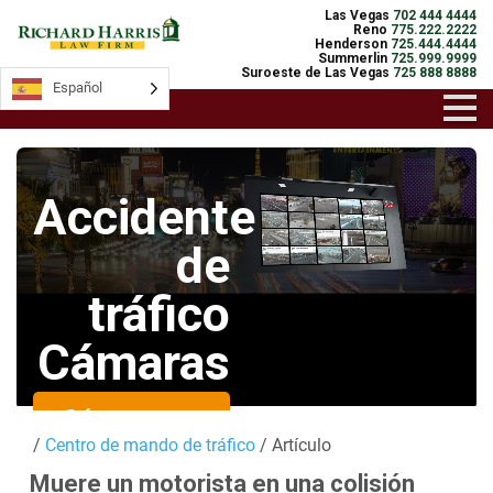
Las Vegas
702 444 4444
Reno
775.222.2222
Henderson
725.444.4444
Summerlin
725.999.9999
Suroeste de Las Vegas
725 888 8888
Español
Español
Accidente
de
tráfico
Cámaras
Cámaras en
/
Centro de mando de tráfico
/ Artículo
directo
Muere un motorista en una colisión