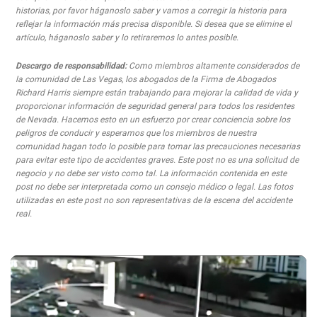
historias, por favor háganoslo saber y vamos a corregir la historia para
reflejar la información más precisa disponible. Si desea que se elimine el
artículo, háganoslo saber y lo retiraremos lo antes posible.
Descargo de responsabilidad:
Como miembros altamente considerados de
la comunidad de Las Vegas, los abogados de la Firma de Abogados
Richard Harris siempre están trabajando para mejorar la calidad de vida y
proporcionar información de seguridad general para todos los residentes
de Nevada. Hacemos esto en un esfuerzo por crear conciencia sobre los
peligros de conducir y esperamos que los miembros de nuestra
comunidad hagan todo lo posible para tomar las precauciones necesarias
para evitar este tipo de accidentes graves. Este post no es una solicitud de
negocio y no debe ser visto como tal. La información contenida en este
post no debe ser interpretada como un consejo médico o legal. Las fotos
utilizadas en este post no son representativas de la escena del accidente
real.