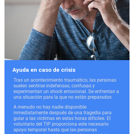
Ayuda en caso de crisis
Tras un acontecimiento traumático, las personas
suelen sentirse indefensas, confusas y
experimentan un shock emocional. Se enfrentan a
una situación para la que no están preparados.
A menudo no hay nadie disponible
inmediatamente después de una tragedia para
guiar a las víctimas en estas horas difíciles. El
voluntario del TIP proporciona este necesario
apoyo temporal hasta que las personas