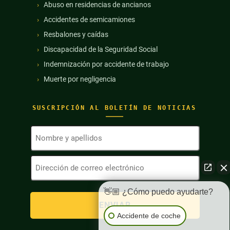
Abuso en residencias de ancianos
Accidentes de semicamiones
Resbalones y caídas
Discapacidad de la Seguridad Social
Indemnización por accidente de trabajo
Muerte por negligencia
SUSCRIPCIÓN AL BOLETÍN DE NOTICIAS
Nombre
y
apellidos
Dirección
(Obligatorio)
de
correo
electrónico
👋🏼 ¿Cómo puedo ayudarte?
(Obligatorio)
Accidente de coche