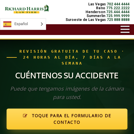
Las Vegas
702 444 4444
Reno
775.222.2222
Henderson
725.444.4444
Summerlin
725.999.9999
Suroeste de Las Vegas
725 888 8888
Español
Español
REVISIÓN GRATUITA DE TU CASO ·
24 HORAS AL DÍA, 7 DÍAS A LA
SEMANA
CUÉNTENOS SU ACCIDENTE
Puede que tengamos imágenes de la cámara
para usted.
TOQUE PARA EL FORMULARIO DE
CONTACTO