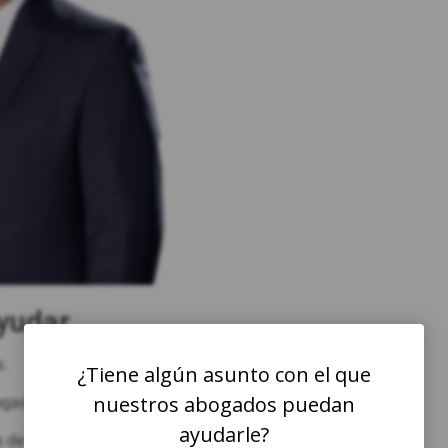
yudar
s.
¿Tiene algún asunto con el que
nuestros abogados puedan
egas y en todo Nevada.
ayudarle?
e hoteles casino a lo largo de los años.