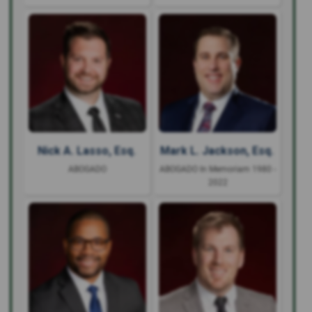
Nick A. Lasso, Esq.
Mark L. Jackson, Esq.
ABOGADO
ABOGADO In Memoriam 1980 -
2022