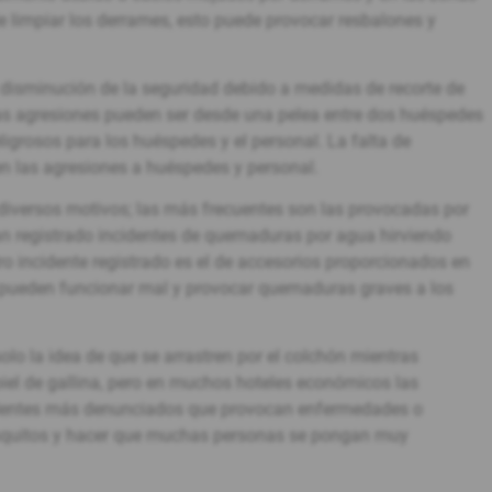
e limpiar los derrames, esto puede provocar resbalones y
a disminución de la seguridad debido a medidas de recorte de
tas agresiones pueden ser desde una pelea entre dos huéspedes
ligrosos para los huéspedes y el personal. La falta de
en las agresiones a huéspedes y personal.
versos motivos; las más frecuentes son las provocadas por
an registrado incidentes de quemaduras por agua hirviendo
ro incidente registrado es el de accesorios proporcionados en
e pueden funcionar mal y provocar quemaduras graves a los
olo la idea de que se arrastren por el colchón mientras
piel de gallina, pero en muchos hoteles económicos las
cidentes más denunciados que provocan enfermedades o
osquitos y hacer que muchas personas se pongan muy