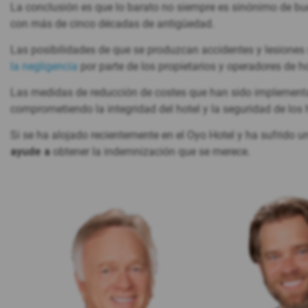
La conclusión es que lo barato no siempre es sinónimo de b
con más de cinco décadas de antigüedad.
Las posibilidades de que se produzcan accidentes y lesione
la negligencia
por parte de los propietarios y operadores de ho
Las medidas de reducción de costes que han sido implementad
comprometiendo la integridad del hotel y la seguridad de los 
Si se ha alojado recientemente en el Oyo Hotel y ha sufrido u
ayude a
obtener la indemnización que se merece.