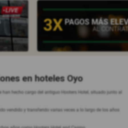
3X
O
PAGOS MÁS ELE
AL CONTRA
iones en hoteles Oyo
 han hecho cargo del antiguo Hooters Hotel, situado junto al
o vendido y transferido varias veces a lo largo de los años
uchos años como Hooters Hotel and Casino.