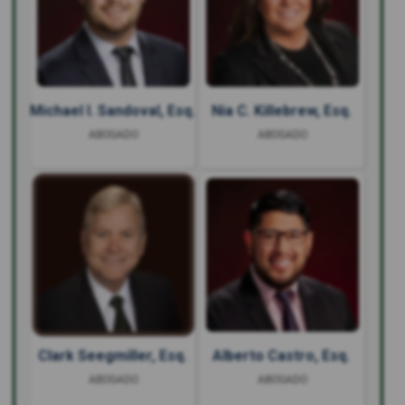
Michael I. Sandoval, Esq.
Nia C. Killebrew, Esq.
ABOGADO
ABOGADO
Clark Seegmiller, Esq.
Alberto Castro, Esq.
ABOGADO
ABOGADO