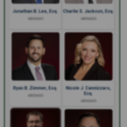
Jonathan B. Lee, Esq.
Charlie S. Jackson, Esq.
ABOGADO
ABOGADO
Ryan B. Zimmer, Esq.
Nicole J. Cannizzaro,
Esq.
ABOGADO
ABOGADO