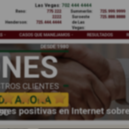
Las Vegas:
702 444 4444
Reno:
775 222
Summerlin:
725.999.9999
2222
Suroeste
725.888.8888
Henderson:
725.444.4444
de Las
Vegas:
AS
CASOS QUE MANEJAMOS
RESULTADOS
DESDE 1980
ONES
TROS CLIENTES
DA AHORA
nes positivas en Internet sobr
SO