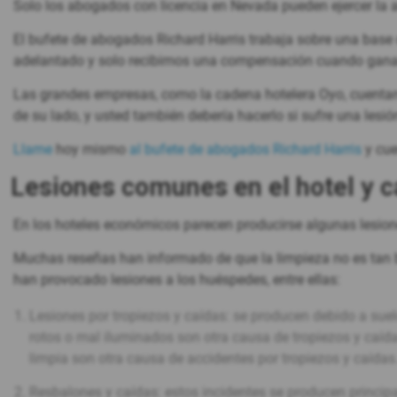
Solo los abogados con licencia en Nevada pueden ejercer la 
El bufete de abogados Richard Harris trabaja sobre una base 
adelantado y solo recibimos una compensación cuando gan
Las grandes empresas, como la cadena hotelera Oyo, cuentan
de su lado, y usted también debería hacerlo si sufre una lesi
Llame
hoy mismo
al bufete de abogados Richard Harris
y cue
Lesiones comunes en el hotel y 
En los hoteles económicos parecen producirse algunas lesion
Muchas reseñas han informado de que la limpieza no es tan 
han provocado lesiones a los huéspedes, entre ellas:
Lesiones por tropiezos y caídas: se producen debido a suelo
rotos o mal iluminados son otra causa de tropiezos y caíd
limpia son otra causa de accidentes por tropiezos y caídas
Resbalones y caídas: estos incidentes se producen princi