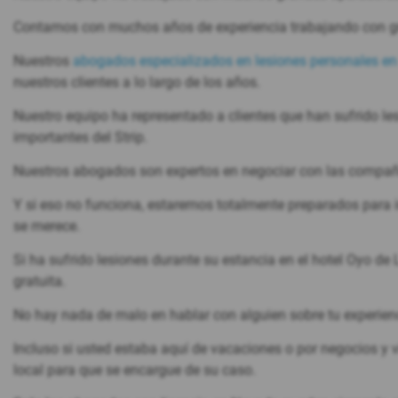
Contamos con muchos años de experiencia trabajando con gr
Nuestros
abogados especializados en lesiones personales e
nuestros clientes a lo largo de los años.
Nuestro equipo ha representado a clientes que han sufrido le
importantes del Strip.
Nuestros abogados son expertos en negociar con las compañ
Y si eso no funciona, estaremos totalmente preparados para ir
se merece.
Si ha sufrido lesiones durante su estancia en el hotel Oyo de
gratuita.
No hay nada de malo en hablar con alguien sobre tu experien
Incluso si usted estaba aquí de vacaciones o por negocios y vi
local para que se encargue de su caso.