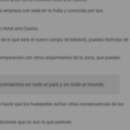
na empresa con sede en la India y conocida por sus
o Hotel and Casino.
a de lo que será el nuevo campo de béisbol), puedes disfrutar de
comparación con otros alojamientos de la zona, que pueden
cimientos en todo el país y en todo el mundo.
 hacer que los huéspedes sufran otras consecuencias de las
diciones que no son lo que parecen.