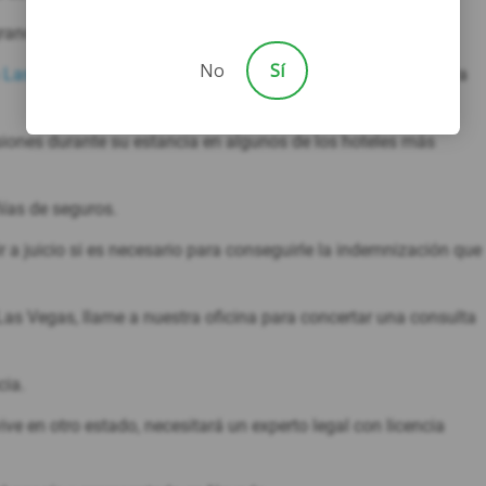
andes empresas, como propietarios de casinos.
No
Sí
n Las Vegas
han recuperado miles de millones de dólares para
siones durante su estancia en algunos de los hoteles más
ías de seguros.
 a juicio si es necesario para conseguirle la indemnización que
 Las Vegas, llame a nuestra oficina para concertar una consulta
cia.
ve en otro estado, necesitará un experto legal con licencia