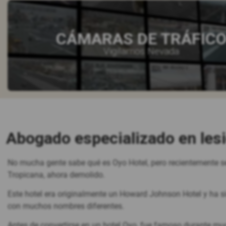
CÁMARAS DE TRÁFIC
Vigilamos Nevada
Abogado especializado en les
No mucha gente sabe qué es Oyo Hotel, pero recientemente se
Tropicana, ahora demolido.
Este hotel era originalmente un Howard Johnson Hotel y ha sid
con muchos nombres diferentes.
Antes de convertirse en un hotel Oyo, fue famoso durante m