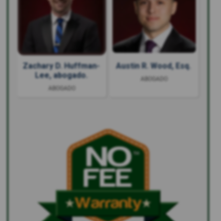
Zachary D. Huffman-
Austin R. Wood, Esq.
Lee, abogado.
ABOGADO
ABOGADO