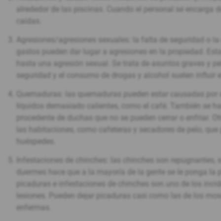
alrededor de las piscinas. Cuando el personal se encarga d
caídas.
Agresiones/agresiones sexuales: la falta de seguridad o l
gastos pueden dar lugar a agresiones en la propiedad. Es
hasta una agresión sexual. Se trata de asuntos graves y pe
seguridad y el consumo de drogas y alcohol suelen influir 
Quemaduras: las quemaduras pueden estar causadas por di
líquidos demasiado calientes, como el café. También se h
procedente de duchas que no se pueden cerrar o enfriar. Ot
las habitaciones, como cafeteras y secadores de pelo, qu
huéspedes.
Infestaciones de chinches: las chinches son repugnantes, s
duermes hace que a la mayoría de la gente se le ponga la 
picaduras e infestaciones de chinches son uno de los in
lesiones. Pueden dejar picaduras casi como las de los m
enfermas.