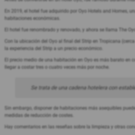
En 2019, el hotel fue adquirido por Oyo Hotels and Homes, u
habitaciones económicas.
El hotel fue renombrado y renovado, y ahora se llama The Oy
Con la ubicación del Oyo al final del Strip en Tropicana (cerc
la experiencia del Strip a un precio económico.
El precio medio de una habitación en Oyo es más barato en 
llegar a costar tres o cuatro veces más por noche.
Se trata de una cadena hotelera con estable
Sin embargo, disponer de habitaciones más asequibles puede
medidas de reducción de costes.
Hay comentarios en las reseñas sobre la limpieza y otras con