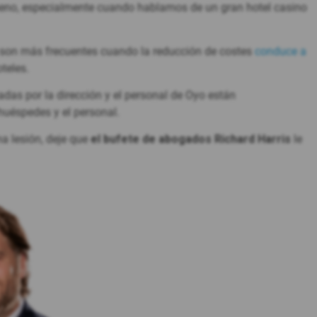
ueno, especialmente cuando hablamos de un gran hotel casino
s son más frecuentes cuando la reducción de costes
conduce a
teles.
as por la dirección y el personal de Oyo están
huéspedes y el personal.
na lesión, deje que
el bufete de abogados Richard Harris
le