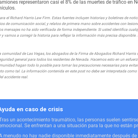
amiones representaron casi el 8% de las muertes de tráfico en 
ículos.
a el Richard Harris Law Firm. Estas fuentes incluyen historias y boletines de notic
medios de comunicación social, y relatos de primera mano sobre accidentes con lesion
os mensajes no ha sido verificada de forma independiente. Si usted identifica cual
 y vamos a corregir la historia para reflejar la información más precisa disponible.
comunidad de Las Vegas, los abogados de la Firma de Abogados Richard Harris 
eguridad general para todos los residentes de Nevada. Hacemos esto en un esfuerz
munidad hagan todo lo posible para tomar las precauciones necesarias para evitar 
visto como tal. La información contenida en este post no debe ser interpretada com
el accidente real.
Ayuda en caso de crisis
Tras un acontecimiento traumático, las personas suelen sentir
emocional. Se enfrentan a una situación para la que no están p
A menudo no hay nadie disponible inmediatamente después de un