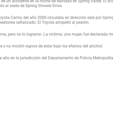
 de un accidente en la noche de Navidad en Spring Valley. El acc
sto al oeste de Spring Shower Drive.
 Toyota Camry del año 2000 circulaba en dirección este por Spr
peatones señalizado. El Toyota atropelló al peatón.
ima, pero no lo lograron. La víctima, una mujer, fue declarada mu
e y no mostró signos de estar bajo los efectos del alcohol.
e año en la jurisdicción del Departamento de Policía Metropolit