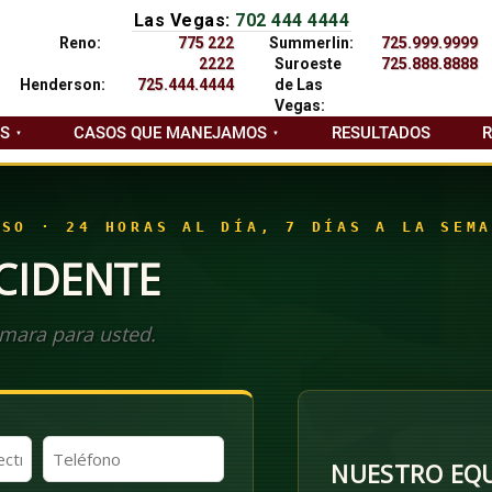
Las Vegas:
702 444 4444
Reno:
775 222
Summerlin:
725.999.9999
2222
Suroeste
725.888.8888
Henderson:
725.444.4444
de Las
Vegas:
AS
CASOS QUE MANEJAMOS
RESULTADOS
ASO · 24 HORAS AL DÍA, 7 DÍAS A LA SEMA
CIDENTE
mara para usted.
Teléfono
NUESTRO EQU
(Obligatorio)