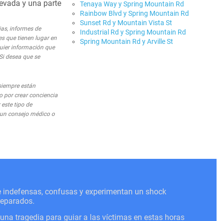
Nevada y una parte
Tenaya Way y Spring Mountain Rd
Rainbow Blvd y Spring Mountain Rd
Sunset Rd y Mountain Vista St
ias, informes de
Industrial Rd y Spring Mountain Rd
es que tienen lugar en
Spring Mountain Rd y Arville St
quier información que
 Si desea que se
siempre están
o por crear conciencia
este tipo de
o un consejo médico o
se indefensas, confusas y experimentan un shock
reparados.
a tragedia para guiar a las víctimas en estas horas