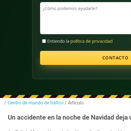
apellidos
(Obligatorio)
¿Cómo
(Obligatorio)
podemos
ayudarle?
Sin
Entiendo la
política de privacidad
título
(Obligatorio)
/
Centro de mando de tráfico
/ Artículo
Un accidente en la noche de Navidad deja 