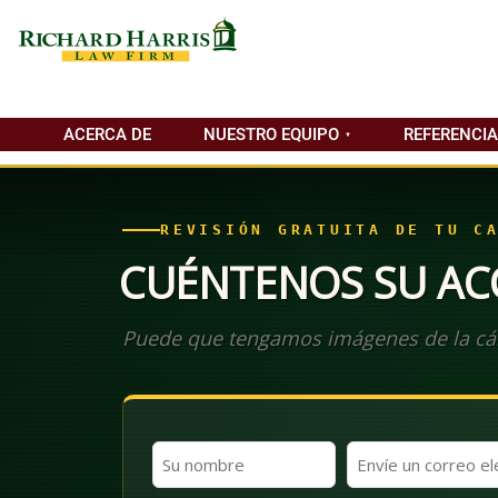
ACERCA DE
NUESTRO EQUIPO
REFERENCI
REVISIÓN GRATUITA DE TU C
CUÉNTENOS SU AC
Puede que tengamos imágenes de la cá
Nombre
Correo
y
electrónico