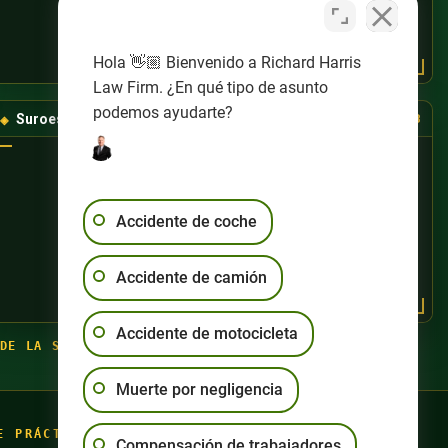
Hola 👋🏼 Bienvenido a Richard Harris
Law Firm. ¿En qué tipo de asunto
podemos ayudarte?
Suroeste de Las Vegas
(725) 888-8888
Accidente de coche
Accidente de camión
Accidente de motocicleta
DE LA SEMANA
·
(702) 444-4444
Muerte por negligencia
E PRÁCTICA
Compensación de trabajadores