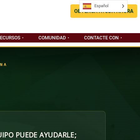
Español
Español
OBTENGA AYUDA AHORA
RECURSOS
COMUNIDAD
CONTACTE CON
NA
IPO PUEDE AYUDARLE;