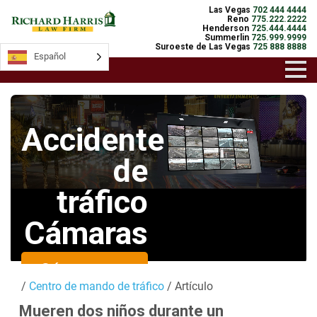
Las Vegas
702 444 4444
Reno
775.222.2222
Henderson
725.444.4444
Summerlin
725.999.9999
Suroeste de Las Vegas
725 888 8888
Español
Español
Accidente
de
tráfico
Cámaras
Cámaras en
/
Centro de mando de tráfico
/ Artículo
directo
Mueren dos niños durante un