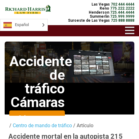
Las Vegas
702 444 4444
Reno
775.222.2222
Henderson
725.444.4444
Summerlin
725.999.9999
Suroeste de Las Vegas
725 888 8888
Español
Español
Accidente
de
tráfico
Cámaras
Cámaras en
/
Centro de mando de tráfico
/ Artículo
directo
Accidente mortal en la autopista 215