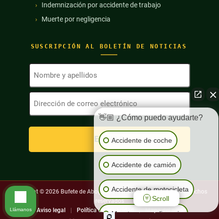
Indemnización por accidente de trabajo
Muerte por negligencia
SUSCRIPCIÓN AL BOLETÍN DE NOTICIAS
Nombre
y
apellidos
Dirección
(Obligatorio)
de
correo
👋🏼 ¿Cómo puedo ayudarte?
electrónico
(Obligatorio)
Accidente de coche
Accidente de camión
Accidente de motocicleta
Copyright © 2026
Bufete de Abogados Richard Harris. Todos los derechos
Scroll
reservados
Llámanos
Aviso legal
|
Política de privacidad
|
Mapa del sitio
Muerte por negligencia