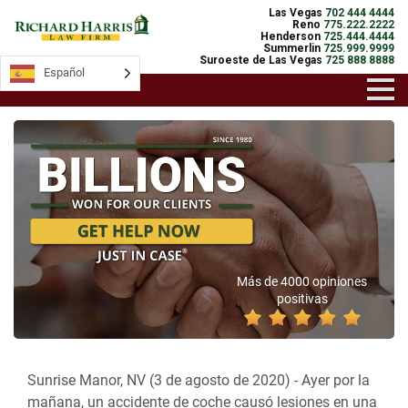
Las Vegas
702 444 4444
Reno
775.222.2222
Henderson
725.444.4444
Summerlin
725.999.9999
Suroeste de Las Vegas
725 888 8888
Español
Más de 4000 opiniones
positivas
Sunrise Manor, NV (3 de agosto de 2020) -
Ayer por la
mañana, un accidente de coche causó lesiones en una