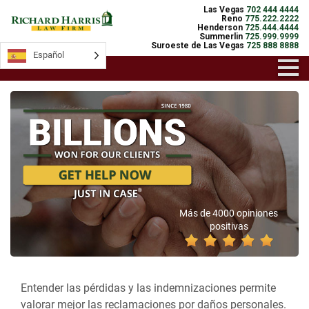
Las Vegas
702 444 4444
Reno
775.222.2222
Henderson
725.444.4444
Summerlin
725.999.9999
Suroeste de Las Vegas
725 888 8888
Español
Más de 4000 opiniones
positivas
Entender las pérdidas y las indemnizaciones permite
valorar mejor las reclamaciones por daños personales.