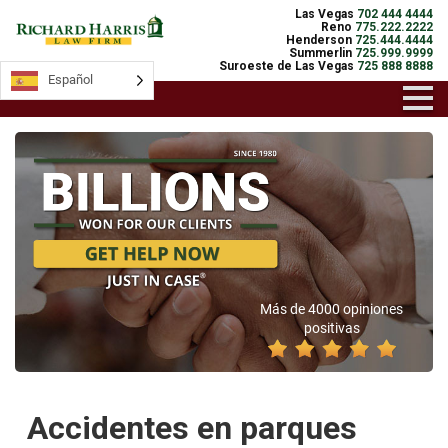
Las Vegas
702 444 4444
Reno
775.222.2222
Henderson
725.444.4444
Summerlin
725.999.9999
Suroeste de Las Vegas
725 888 8888
Español
Más de 4000 opiniones
positivas
Accidentes en parques