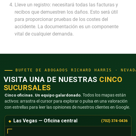
Lleve un registro: necesitará todas las facturas y
recibos que demuestren los daños. Esto será útil
para proporcionar pruebas de los costes del
accidente. La documentación es un componente
vital de cualquier demanda.
BUFETE DE ABOGADOS RICHARD HARRIS · NEVAD
VISITA UNA DE NUESTRAS
CINCO
SUCURSALES
Cinco oficinas. Un equipo galardonado.
Todos los mapas están
activos: arrastra el cursor para explorar o pulsa en una valoración
con estrellas para leer las opiniones de nuestros clientes en Google.
Las Vegas — Oficina central
(702) 374-0436