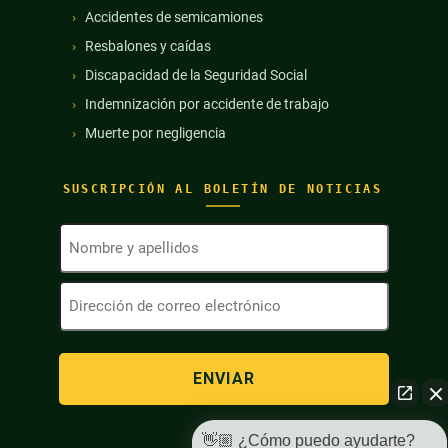
Accidentes de semicamiones
Resbalones y caídas
Discapacidad de la Seguridad Social
Indemnización por accidente de trabajo
Muerte por negligencia
SUSCRIPCIÓN AL BOLETÍN DE NOTICIAS
Nombre
y
apellidos
Dirección
(Obligatorio)
de
correo
electrónico
(Obligatorio)
👋🏼 ¿Cómo puedo ayudarte?