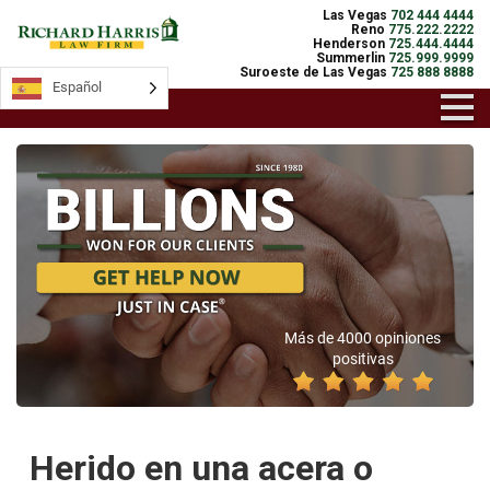
Las Vegas
702 444 4444
Reno
775.222.2222
Henderson
725.444.4444
Summerlin
725.999.9999
Suroeste de Las Vegas
725 888 8888
Español
Más de 4000 opiniones
positivas
Herido en una acera o