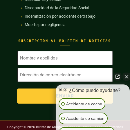
Discapacidad de la Seguridad Social
Indemnización por accidente de trabajo
Muerte por negligencia
SUSCRIPCIÓN AL BOLETÍN DE NOTICIAS
Nombre
y
apellidos
Dirección
(Obligatorio)
de
correo
electrónico
👋🏼 ¿Cómo puedo ayudarte?
(Obligatorio)
Accidente de coche
Accidente de camión
Copyright © 2026
Bufete de Abogados Richard Harris. Todos los derechos