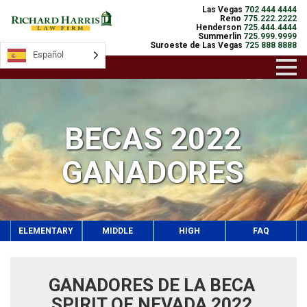
Las Vegas
702 444 4444
Reno
775.222.2222
Henderson
725.444.4444
Summerlin
725.999.9999
Suroeste de Las Vegas
725 888 8888
Español
BECAS 2022
GANADORES
ELEMENTARY
MIDDLE
HIGH
FAQ
GANADORES DE LA BECA
SPIRIT OF NEVADA 2022