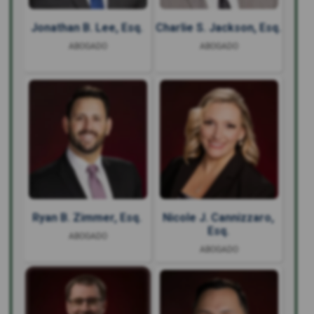
Jonathan B. Lee, Esq.
Charlie S. Jackson, Esq.
ABOGADO
ABOGADO
Ryan B. Zimmer, Esq.
Nicole J. Cannizzaro,
Esq.
ABOGADO
ABOGADO