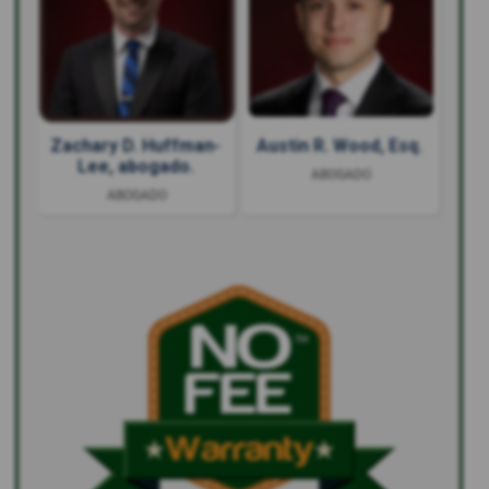
Zachary D. Huffman-
Austin R. Wood, Esq.
Lee, abogado.
ABOGADO
ABOGADO