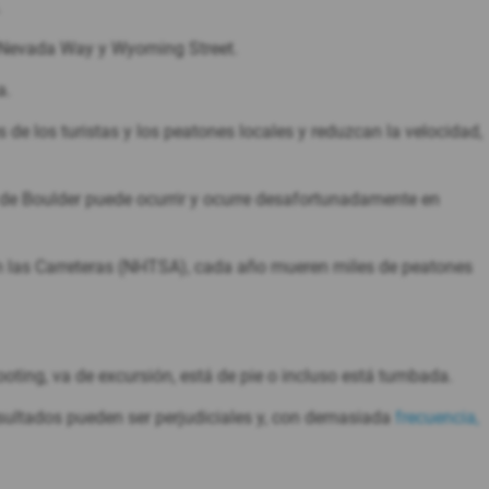
.
, Nevada Way y Wyoming Street.
a.
de los turistas y los peatones locales y reduzcan la velocidad,
 de Boulder puede ocurrir y ocurre desafortunadamente en
n las Carreteras (NHTSA), cada año mueren miles de peatones
oting, va de excursión, está de pie o incluso está tumbada.
esultados pueden ser perjudiciales y, con demasiada
frecuencia,