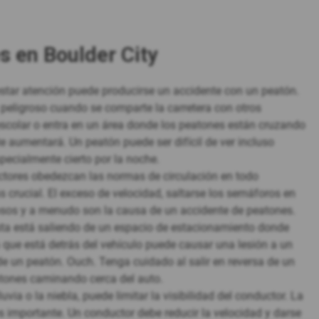
s en Boulder City
estar atención puede producirse un accidente con un peatón.
 peligroso cuando se comparte la carretera con otros
 escolar o entra en un área donde los peatones están cruzando
te aumentará. Un peatón puede ser difícil de ver incluso
pecialmente cierto por la noche.
ctores obedezcan las normas de circulación en todo
rucial. El exceso de velocidad, saltarse los semáforos en
rosos y a menudo son la causa de un accidente de peatones.
sta está saliendo de un espacio de estacionamiento donde
 que está detrás del vehículo puede causar una lesión a un
e un peatón. Ouch. Tenga cuidado al salir en reversa de un
atones caminando cerca del auto.
uvia o la niebla, puede limitar la visibilidad del conductor. La
importante. Un conductor debe reducir la velocidad y darse