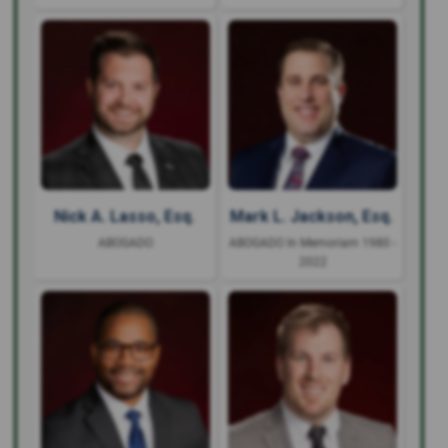
Nick A. Lasso, Esq.
Mark L. Jackson, Esq.
ABOGADO
ABOGADO In Memoriam 1980 -
2022