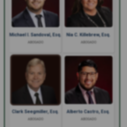
Michael I. Sandoval, Esq.
Nia C. Killebrew, Esq.
ABOGADO
ABOGADO
Clark Seegmiller, Esq.
Alberto Castro, Esq.
ABOGADO
ABOGADO