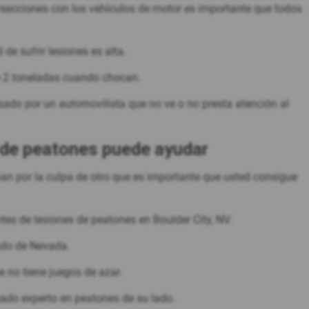
rsecciones con los vehículos de motor es importante que todos
de sufrir lesiones es alta.
de 2 toneladas cuando chocan.
ado por un automovilista que no ve o no presta atención al
 de peatones puede ayudar
nan por la culpa de otro que es importante que usted consigue
tes de lesiones de peatones en Boulder City, NV.
ado de Nevada.
 no tiene juegos de azar.
gado experto en peatones de su lado.