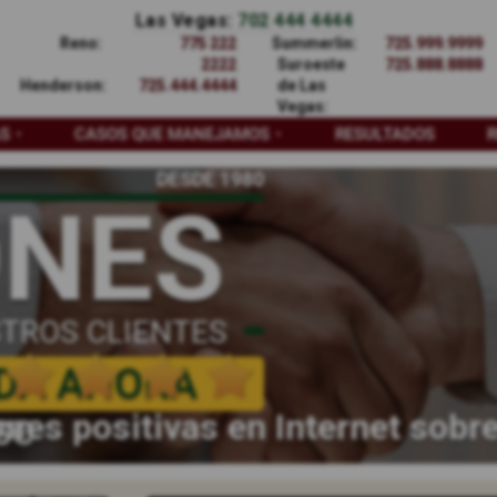
Las Vegas:
702 444 4444
Reno:
775 222
Summerlin:
725.999.9999
2222
Suroeste
725.888.8888
Henderson:
725.444.4444
de Las
Vegas:
AS
CASOS QUE MANEJAMOS
RESULTADOS
DESDE 1980
ONES
TROS CLIENTES
DA AHORA
nes positivas en Internet sobr
SO