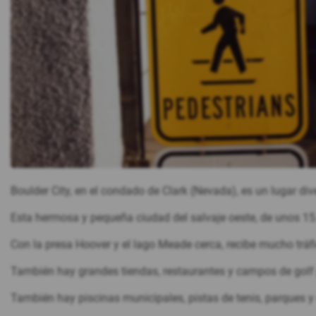
Boulder City, en el condado de Clark (Nevada), es un lugar div
Esta hermosa y pequeña ciudad del salvaje oeste, de unos 15
Con la presa Hoover y el lago Meade cerca, recibe mucho tráfi
También hay grandes tiendas, restaurantes y campos de golf 
También hay piscinas municipales, pistas de tenis, parques 