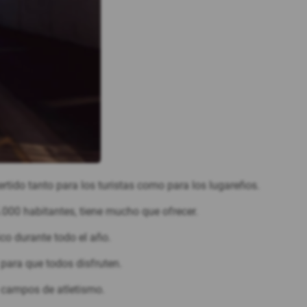
ertido tanto para los turistas como para los lugareños.
.000 habitantes, tiene mucho que ofrecer.
co durante todo el año.
para que todos disfruten.
y campos de atletismo.