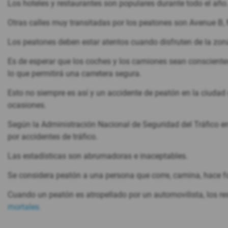
Los hoteles y restaurantes son populares durante todo el año
Otras calles muy transitadas por los peatones son Avenue B
Los peatones deben estar atentos cuando disfruten de la zon
Es de esperar que los coches y los camiones sean conscientes 
lo que permitirá una carretera segura.
Esto no siempre es así y un accidente de peatón en la ciudad
ocasiones.
Según la Administración Nacional de Seguridad del Tráfico e
por accidentes de tráfico.
Las estadísticas son abrumadoras e inaceptables.
Se considera peatón a una persona que corre, camina, hace fo
Cuando un peatón es atropellado por un automovilista, los r
mortales.