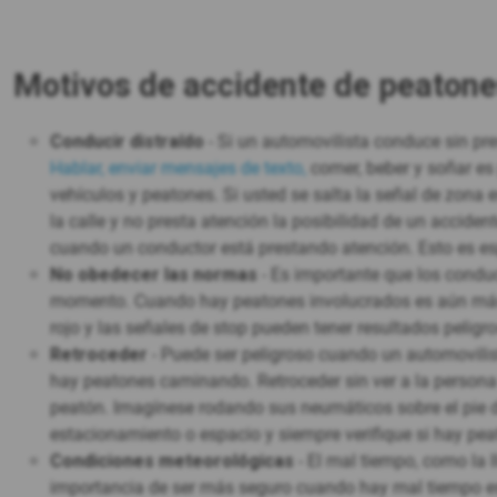
Motivos de accidente de peatone
Conducir distraído
- Si un automovilista conduce sin pr
Hablar, enviar mensajes de texto,
comer, beber y soñar es
vehículos y peatones. Si usted se salta la señal de zona
la calle y no presta atención la posibilidad de un acciden
cuando un conductor está prestando atención. Esto es es
No obedecer las normas
- Es importante que los condu
momento. Cuando hay peatones involucrados es aún más c
rojo y las señales de stop pueden tener resultados pelig
Retroceder
- Puede ser peligroso cuando un automovili
hay peatones caminando. Retroceder sin ver a la persona
peatón. Imagínese rodando sus neumáticos sobre el pie d
estacionamiento o espacio y siempre verifique si hay pe
Condiciones meteorológicas
- El mal tiempo, como la ll
importancia de ser más seguro cuando hay mal tiempo es 