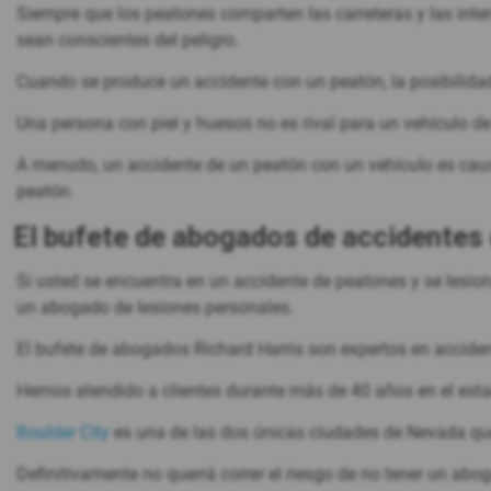
Siempre que los peatones comparten las carreteras y las inte
sean conscientes del peligro.
Cuando se produce un accidente con un peatón, la posibilidad 
Una persona con piel y huesos no es rival para un vehículo 
A menudo, un accidente de un peatón con un vehículo es caus
peatón.
El bufete de abogados de accidentes
Si usted se encuentra en un accidente de peatones y se lesio
un abogado de lesiones personales.
El bufete de abogados Richard Harris son expertos en acciden
Hemos atendido a clientes durante más de 40 años en el est
Boulder City
es una de las dos únicas ciudades de Nevada que
Definitivamente no querrá correr el riesgo de no tener un abo