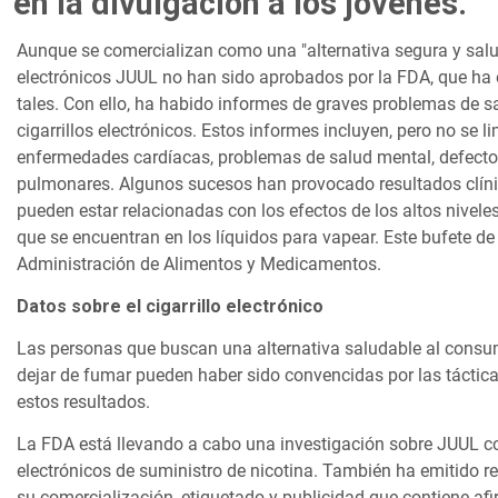
en la divulgación a los jóvenes.
Aunque se comercializan como una "alternativa segura y saludab
electrónicos JUUL no han sido aprobados por la FDA, que ha 
tales. Con ello, ha habido informes de graves problemas de s
cigarrillos electrónicos. Estos informes incluyen, pero no se l
enfermedades cardíacas, problemas de salud mental, defecto
pulmonares. Algunos sucesos han provocado resultados clíni
pueden estar relacionadas con los efectos de los altos nivele
que se encuentran en los líquidos para vapear. Este bufete de
Administración de Alimentos y Medicamentos.
Datos sobre el cigarrillo electrónico
Las personas que buscan una alternativa saludable al consum
dejar de fumar pueden haber sido convencidas por las táctic
estos resultados.
La FDA está llevando a cabo una investigación sobre JUUL co
electrónicos de suministro de nicotina. También ha emitido r
su comercialización, etiquetado y publicidad que contiene afi