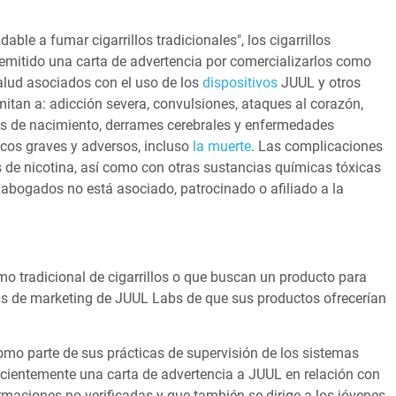
le a fumar cigarrillos tradicionales", los cigarrillos
emitido una carta de advertencia por comercializarlos como
alud asociados con el uso de los
dispositivos
JUUL y otros
imitan a: adicción severa, convulsiones, ataques al corazón,
s de nacimiento, derrames cerebrales y enfermedades
cos graves y adversos, incluso
la muerte
. Las complicaciones
s de nicotina, así como con otras sustancias químicas tóxicas
 abogados no está asociado, patrocinado o afiliado a la
o tradicional de cigarrillos o que buscan un producto para
as de marketing de JUUL Labs de que sus productos ofrecerían
mo parte de sus prácticas de supervisión de los sistemas
ecientemente una carta de advertencia a JUUL en relación con
rmaciones no verificadas y que también se dirige a los jóvenes