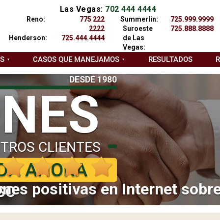
Las Vegas:
702 444 4444
Reno:
775 222
Summerlin:
725.999.9999
2222
Suroeste
725.888.8888
Henderson:
725.444.4444
de Las
Vegas:
AS
CASOS QUE MANEJAMOS
RESULTADOS
DESDE 1980
ONES
TROS CLIENTES
DA AHORA
nes positivas en Internet sobr
SO