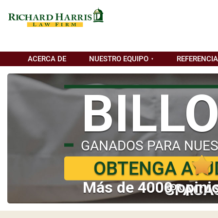
ACERCA DE
NUESTRO EQUIPO
REFERENCI
BILL
GANADOS PARA NUES
OBTENGA AYU
Más de 4000 opinio
SI ACA
POR