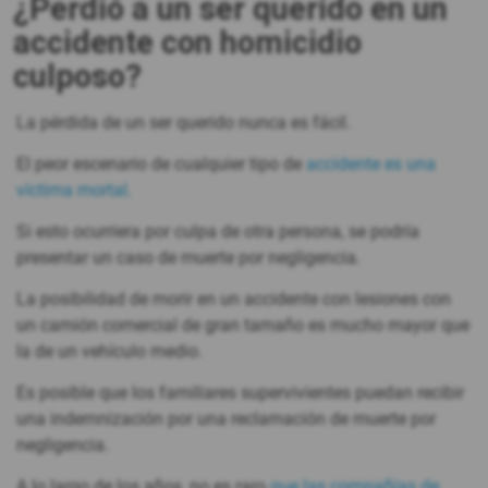
¿Perdió a un ser querido en un
accidente con homicidio
culposo?
La pérdida de un ser querido nunca es fácil.
El peor escenario de cualquier tipo de
accidente es una
víctima mortal.
Si esto ocurriera por culpa de otra persona, se podría
presentar un caso de muerte por negligencia.
La posibilidad de morir en un accidente con lesiones con
un camión comercial de gran tamaño es mucho mayor que
la de un vehículo medio.
Es posible que los familiares supervivientes puedan recibir
una indemnización por una reclamación de muerte por
negligencia.
A lo largo de los años, no es raro
que las compañías de