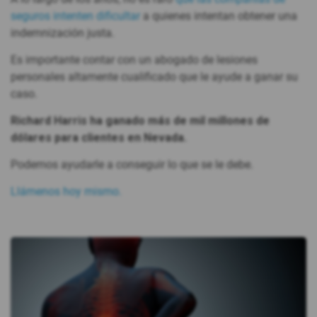
seguros intenten dificultar
a quienes intentan obtener una
indemnización justa.
Es importante contar con un abogado de lesiones
personales altamente cualificado que le ayude a ganar su
caso.
Richard Harris ha ganado más de mil millones de
dólares para clientes en Nevada.
Podemos ayudarle a conseguir lo que se le debe.
Llámenos hoy mismo.