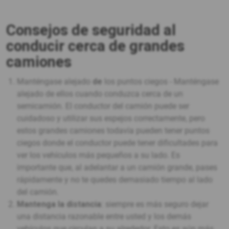
Consejos de seguridad al
conducir cerca de grandes
camiones
Manténgase alejado
de
los puntos ciegos - Manténgase
alejado de ellos cuando conduzca cerca de un
semicamión. El conductor del camión puede ser
cuidadoso y utilizar sus espejos correctamente, pero
estos grandes camiones todavía pueden tener puntos
ciegos donde el conductor puede tener dificultades para
ver los vehículos más pequeños a su lado. Es
importante que, al adelantar a un camión grande, pases
rápidamente y no te quedes demasiado tiempo al lado
del camión.
Mantenga la distancia
: siempre es más seguro dejar
una distancia razonable entre usted y los demás
vehículos que circulan a su alrededor. Esto es aún más