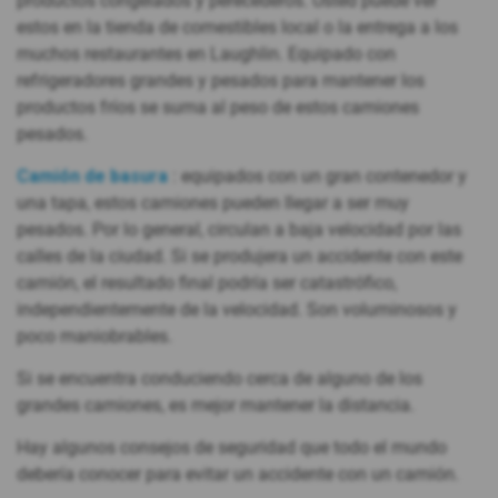
productos congelados y perecederos. Usted puede ver
estos en la tienda de comestibles local o la entrega a los
muchos restaurantes en Laughlin. Equipado con
refrigeradores grandes y pesados para mantener los
productos fríos se suma al peso de estos camiones
pesados.
Camión de basura
: equipados con un gran contenedor y
una tapa, estos camiones pueden llegar a ser muy
pesados. Por lo general, circulan a baja velocidad por las
calles de la ciudad. Si se produjera un accidente con este
camión, el resultado final podría ser catastrófico,
independientemente de la velocidad. Son voluminosos y
poco maniobrables.
Si se encuentra conduciendo cerca de alguno de los
grandes camiones, es mejor mantener la distancia.
Hay algunos consejos de seguridad que todo el mundo
debería conocer para evitar un accidente con un camión.