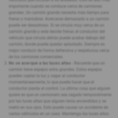
importante cuando se conduce cerca de camiones
grandes. Un camión grande necesita más tiempo para
frenar y maniobrar. Acercarse demasiado a un camión
puede ser desastroso. Si se circula muy cerca de un
camión grande y este decide frenar, el conductor del
vehículo que circula detrás puede acabar debajo del
camión, donde puede quedar aplastado. Siempre es
mejor conducir de forma defensiva y respetuosa cerca
de los camiones comerciales.
No se acerque a las luces altas
- Recuerde que un
camión tiene espejos extra grandes. Estos espejos
pueden captar la luz y cegar al conductor
momentáneamente, lo que puede hacer que el
conductor pierda el control. La última cosa que alguien
quiere es que un camionero sea cegado temporalmente
por las luces altas que alguien tenía encendidas y se
metió en sus ojos. Esto puede causar un accidente de
varios vehículos en un caso. Mantenga las luces altas