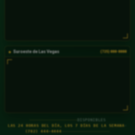
Suroeste de Las Vegas
(725) 888-8888
DISPONIBLES
LAS 24 HORAS DEL DÍA, LOS 7 DÍAS DE LA SEMANA
·
(702) 444-4444