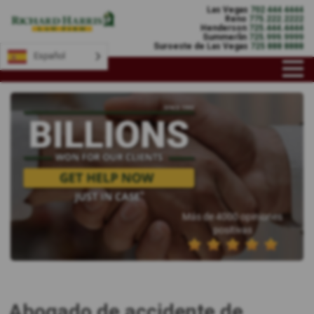
Las Vegas
702 444 4444
Reno
775.222.2222
Henderson
725.444.4444
Summerlin
725.999.9999
Suroeste de Las Vegas
725 888 8888
Español
Más de 4000 opiniones
positivas
Abogado de accidente de