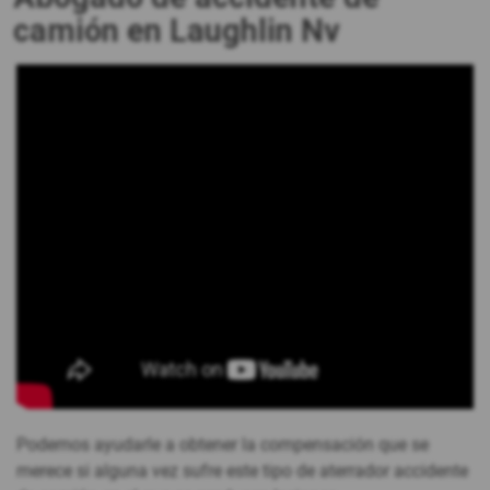
camión en Laughlin Nv
Podemos ayudarle a obtener la compensación que se
merece si alguna vez sufre este tipo de aterrador accidente