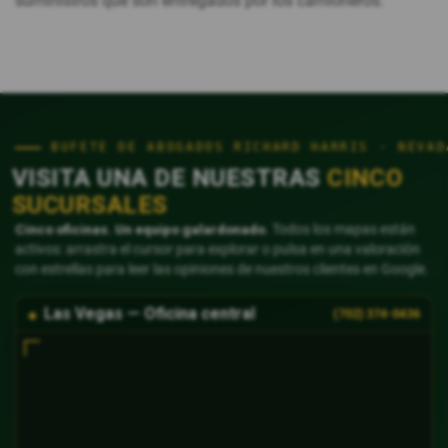
suministros que son entregados por los camioneros.
BUFETE DE ABOGADOS RICHARD HARRIS · NEVAD
VISITA UNA DE NUESTRAS
CINCO
SUCURSALES
Cinco oficinas. Un equipo galardonado.
Todos los mapas están
activos: arrastra el cursor para explorar o pulsa en una valoración
con estrellas para leer las opiniones de nuestros clientes en Google.
Las Vegas — Oficina central
(702) 374-0436