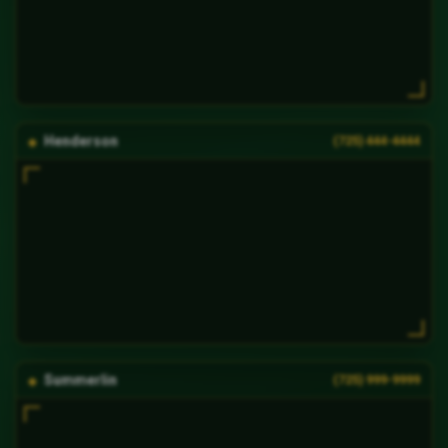
Henderson
(725) 444-4444
Summerlin
(725) 999-9999