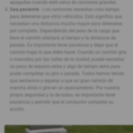
apagadas cuando esté cerca de camiones grandes.
Sea paciente
- Los camiones necesitan más tiempo
para detenerse que otros vehículos. Esto significa que
necesitan una distancia mucho mayor para detenerse
por completo. Dependiendo del peso de la carga que
lleve el camión afectará al tiempo y la distancia de
parada. Es importante tener paciencia y dejar que el
camión haga lo que debe hacer. Cuando un camión gira
o maniobra por las calles de la ciudad, puede necesitar
un poco de espacio extra y algo de tiempo extra para
poder completar su giro o parada. Todos hemos tenido
que sentarnos y esperar a que un gran camión dé
marcha atrás o gire en un aparcamiento. Por nuestra
propia seguridad y la de todos, es importante tener
paciencia y permitir que el conductor complete su
acción.