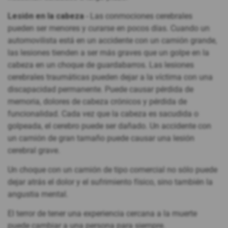
Lesión en la cabeza
- Las conmociones cerebrales
pueden ser menores y curarse en pocos días. Cuando un
automovilista está en un accidente con un camión grande,
las lesiones tienden a ser más graves que un golpe en la
cabeza en un choque de guardabarros. Las lesiones
cerebrales traumáticas pueden dejar a la víctima con una
discapacidad permanente. Puede causar pérdida de
memoria, dolores de cabeza crónicos y pérdida de
funcionalidad. Cada vez que la cabeza es sacudida o
golpeada, el cerebro puede ser dañado. Un accidente con
un camión de gran tamaño puede causar una lesión
cerebral grave.
Un choque con un camión de tipo comercial no sólo puede
dejar atrás el dolor y el sufrimiento físico, sino también la
angustia mental.
El terror de tener una experiencia cercana a la muerte
puede cambiar a una persona para siempre.