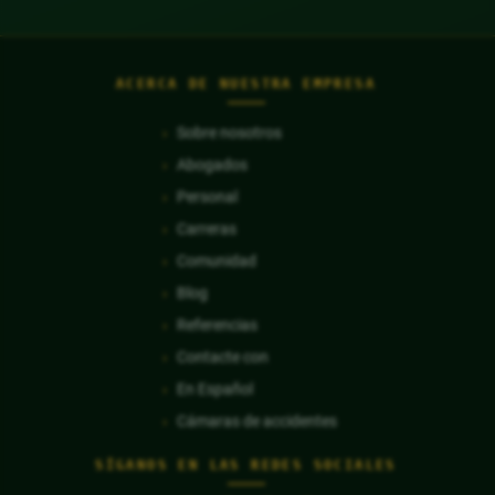
ACERCA DE NUESTRA EMPRESA
Sobre nosotros
Abogados
Personal
Carreras
Comunidad
Blog
Referencias
Contacte con
En Español
Cámaras de accidentes
SÍGANOS EN LAS REDES SOCIALES