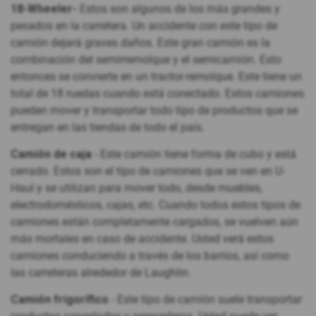
18-Wheeler-
Estos son algunos de los más grandes y
pesados en la carretera. Un accidente con este tipo de
camión dejará graves daños. Este gran camión es la
combinación del semirremolque y el semicamión. Esto
entonces se convierte en un tractor-remolque. Este tiene un
total de 18 ruedas cuando está conectado. Estos camiones
pueden mover y transportar todo tipo de productos que se
entregan en las tiendas de todo el país.
Camión de caja
- Este camión tiene forma de cubo y está
cerrado. Estos son el tipo de camiones que se ven en U-
Haul y se utilizan para mover todo, desde muebles,
electrodomésticos, cajas, etc. Cuando todos estos tipos de
camiones están completamente cargados, se vuelven aún
más mortales en caso de accidente. Usted verá estos
camiones conduciendo a través de los barrios, así como
las carreteras alrededor de Laughlin.
Camión frigorífico
- Este tipo de camión suele transportar