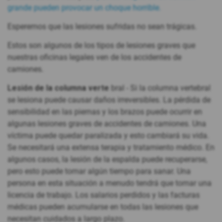
grande pueden provocar un choque horrible.
Esperemos que las lesiones sufridas no sean trágicas.
Estos son algunos de los tipos de lesiones graves que
nuestras oficinas legales ven de los accidentes de
camiones.
Lesión de la columna verte
bral - Si la columna vertebral
se lesiona puede causar daños irreversibles. La pérdida de
sensibilidad en las piernas y los brazos puede ocurrir en
algunas lesiones graves de accidentes de camiones. Una
víctima puede quedar paralizada y esto cambiará su vida.
Se necesitará una extensa terapia y tratamiento médico. En
algunos casos, la lesión de la espalda puede recuperarse,
pero esto puede tomar algún tiempo para sanar. Una
persona en esta situación a menudo tendrá que tomar una
licencia de trabajo. Los salarios perdidos y las facturas
médicas pueden acumularse en todas las lesiones que
necesitan cuidados a largo plazo.