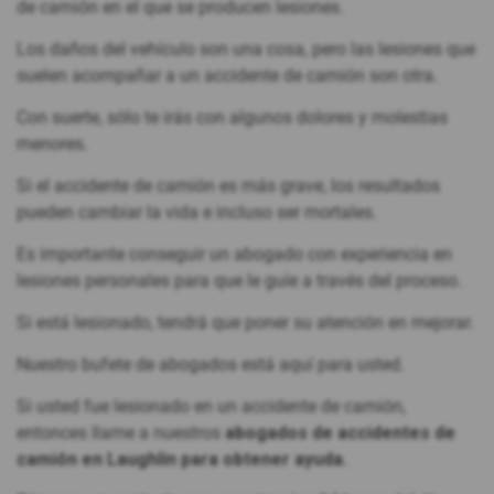
de camión en el que se producen lesiones.
Los daños del vehículo son una cosa, pero las lesiones que
suelen acompañar a un accidente de camión son otra.
Con suerte, sólo te irás con algunos dolores y molestias
menores.
Si el accidente de camión es más grave, los resultados
pueden cambiar la vida e incluso ser mortales.
Es importante conseguir un abogado con experiencia en
lesiones personales para que le guíe a través del proceso.
Si está lesionado, tendrá que poner su atención en mejorar.
Nuestro bufete de abogados está aquí para usted.
Si usted fue lesionado en un accidente de camión,
entonces llame a nuestros
abogados de accidentes de
camión en Laughlin para obtener ayuda.