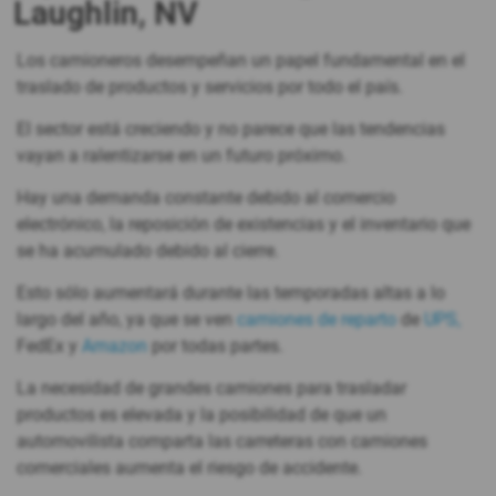
Laughlin, NV
Los camioneros desempeñan un papel fundamental en el
traslado de productos y servicios por todo el país.
El sector está creciendo y no parece que las tendencias
vayan a ralentizarse en un futuro próximo.
Hay una demanda constante debido al comercio
electrónico, la reposición de existencias y el inventario que
se ha acumulado debido al cierre.
Esto sólo aumentará durante las temporadas altas a lo
largo del año, ya que se ven
camiones de reparto
de
UPS,
FedEx y
Amazon
por todas partes.
La necesidad de grandes camiones para trasladar
productos es elevada y la posibilidad de que un
automovilista comparta las carreteras con camiones
comerciales aumenta el riesgo de accidente.