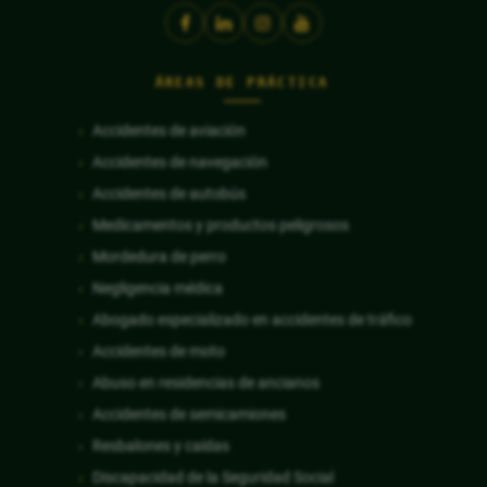
ÁREAS DE PRÁCTICA
Accidentes de aviación
Accidentes de navegación
Accidentes de autobús
Medicamentos y productos peligrosos
Mordedura de perro
Negligencia médica
Abogado especializado en accidentes de tráfico
Accidentes de moto
Abuso en residencias de ancianos
Accidentes de semicamiones
Resbalones y caídas
Discapacidad de la Seguridad Social