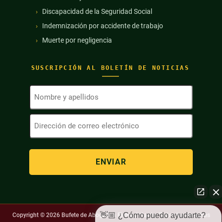
Discapacidad de la Seguridad Social
Indemnización por accidente de trabajo
Muerte por negligencia
SUSCRIPCIÓN AL BOLETÍN DE NOTICIAS
Nombre
y
apellidos
Dirección
(Obligatorio)
de
correo
electrónico
(Obligatorio)
👋🏼 ¿Cómo puedo ayudarte?
Copyright © 2026
Bufete de Abogados Richard Harris. Todos los derechos