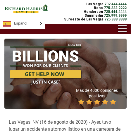
Las Vegas
702 444 4444
Reno
775.222.2222
Henderson
725.444.4444
Summerlin
725.999.9999
Suroeste de Las Vegas
725 888 8888
Español
Más de 4000 opiniones
positivas
Las Vegas, NV (16 de agosto de 2020) -
Ayer, tuvo
lugar un accidente automovilístico en una carretera de