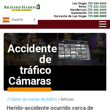
Las Vegas
702 444 4444
Reno
775.222.2222
Henderson
725.444.4444
Summerlin
725.999.9999
Suroeste de Las Vegas
725 888 8888
Español
Español
Accidente
de
tráfico
Cámaras
Cámaras en
/
Centro de mando de tráfico
/ Artículo
directo
Herido-accidente ocurrido cerca de