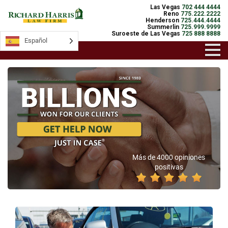
Las Vegas
702 444 4444
Reno
775.222.2222
Henderson
725.444.4444
Summerlin
725.999.9999
Suroeste de Las Vegas
725 888 8888
Español
Más de 4000 opiniones
positivas