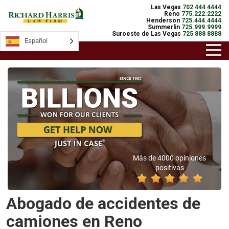
Las Vegas
702 444 4444
Reno
775.222.2222
Henderson
725.444.4444
Summerlin
725.999.9999
Suroeste de Las Vegas
725 888 8888
Español
Más de 4000 opiniones
positivas
Abogado de accidentes de
camiones en Reno