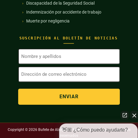
Discapacidad de la Seguridad Social
Indemnización por accidente de trabajo
Muerte por negligencia
SUSCRIPCIÓN AL BOLETÍN DE NOTICIAS
Nombre
y
apellidos
Dirección
(Obligatorio)
de
correo
electrónico
(Obligatorio)
👋🏼 ¿Cómo puedo ayudarte?
Copyright © 2026
Bufete de Abogados Richard Harris. Todos los derechos
reservados