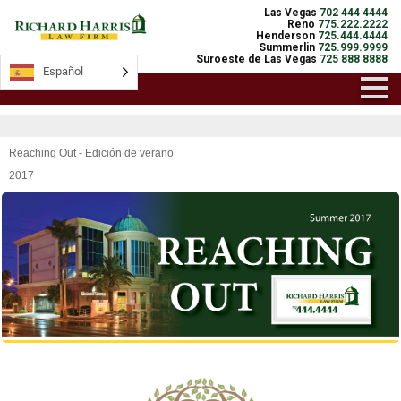
Las Vegas
702 444 4444
Reno
775.222.2222
Henderson
725.444.4444
Summerlin
725.999.9999
Suroeste de Las Vegas
725 888 8888
Español
Reaching Out - Edición de verano
2017