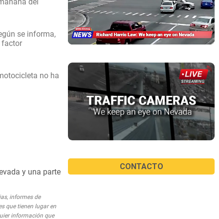
a mañana del
según se informa,
 factor
motocicleta no ha
CONTACTO
Nevada y una parte
ias, informes de
es que tienen lugar en
quier información que