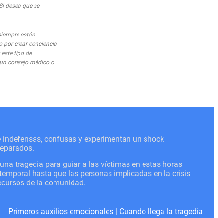
 Si desea que se
siempre están
o por crear conciencia
este tipo de
o un consejo médico o
se indefensas, confusas y experimentan un shock
reparados.
a tragedia para guiar a las víctimas en estas horas
o temporal hasta que las personas implicadas en la crisis
recursos de la comunidad.
Primeros auxilios emocionales
|
Cuando llega la tragedia