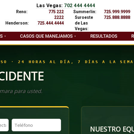
Las Vegas:
702 444 4444
Reno:
775 222
Summerlin:
725.999.9999
2222
Suroeste
725.888.8888
Henderson:
725.444.4444
de Las
Vegas:
AS
CASOS QUE MANEJAMOS
RESULTADOS
ASO · 24 HORAS AL DÍA, 7 DÍAS A LA SEMA
CIDENTE
mara para usted.
Teléfono
NUESTRO EQU
(Obligatorio)