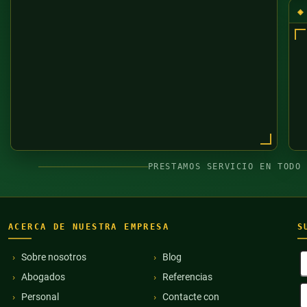
PRESTAMOS SERVICIO EN TODO
ACERCA DE NUESTRA EMPRESA
S
N
Sobre nosotros
Blog
y
Abogados
Referencias
a
D
(
Personal
Contacte con
d