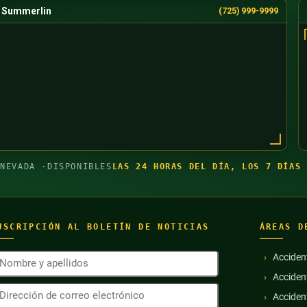
Summerlin
(725) 999-9999
 NEVADA ·
DISPONIBLES
LAS 24 HORAS DEL DÍA, LOS 7 DÍAS 
USCRIPCIÓN AL BOLETÍN DE NOTICIAS
ÁREAS D
ombre
Acciden
Acciden
pellidos
irección
Obligatorio)
Acciden
e