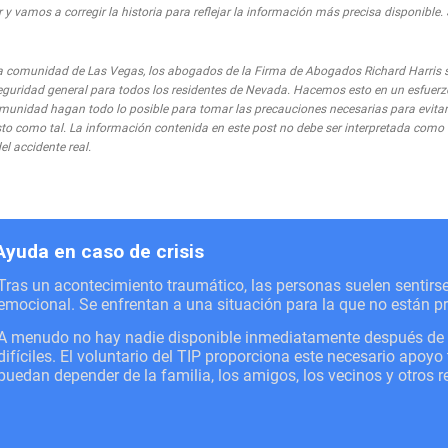
 y vamos a corregir la historia para reflejar la información más precisa disponible.
comunidad de Las Vegas, los abogados de la Firma de Abogados Richard Harris 
eguridad general para todos los residentes de Nevada. Hacemos esto en un esfuerz
munidad hagan todo lo posible para tomar las precauciones necesarias para evitar 
visto como tal. La información contenida en este post no debe ser interpretada com
el accidente real.
Ayuda en caso de crisis
Tras un acontecimiento traumático, las personas suelen sentir
emocional. Se enfrentan a una situación para la que no están p
A menudo no hay nadie disponible inmediatamente después de un
difíciles. El voluntario del TIP proporciona este necesario apoy
puedan depender de la familia, los amigos, los vecinos y otros 