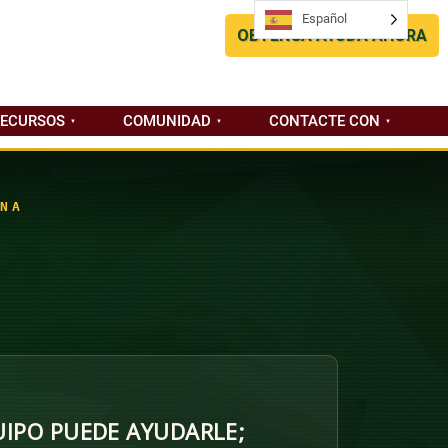
Español
Español
OBTENGA AYUDA AHORA
RECURSOS
COMUNIDAD
CONTACTE CON
NA
IPO PUEDE AYUDARLE;