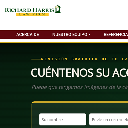
ACERCA DE
NUESTRO EQUIPO
REFERENCI
REVISIÓN GRATUITA DE TU C
CUÉNTENOS SU AC
Puede que tengamos imágenes de la cá
Nombre
Correo
y
electrónico