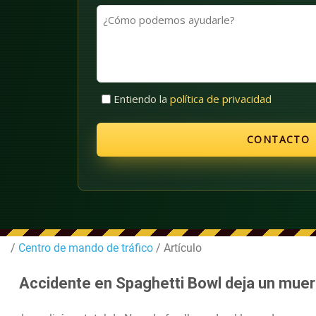
apellidos
(Obligatorio)
¿Cómo
(Obligatorio)
podemos
ayudarle?
Sin
Entiendo la
política de privacidad
título
(Obligatorio)
/
Centro de mando de tráfico
/ Artículo
Accidente en Spaghetti Bowl deja un muer