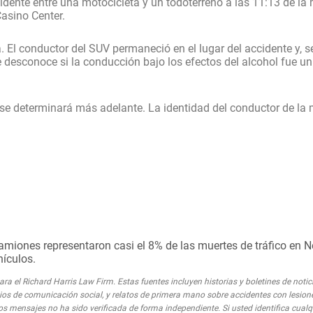
cidente entre una motocicleta y un todoterreno a las 11:13 de l
 Casino Center.
. El conductor del SUV permaneció en el lugar del accidente y, 
desconoce si la conducción bajo los efectos del alcohol fue un
 se determinará más adelante. La identidad del conductor de la 
amiones representaron casi el 8% de las muertes de tráfico en 
ículos.
a el Richard Harris Law Firm. Estas fuentes incluyen historias y boletines de notic
medios de comunicación social, y relatos de primera mano sobre accidentes con lesion
os mensajes no ha sido verificada de forma independiente. Si usted identifica cual