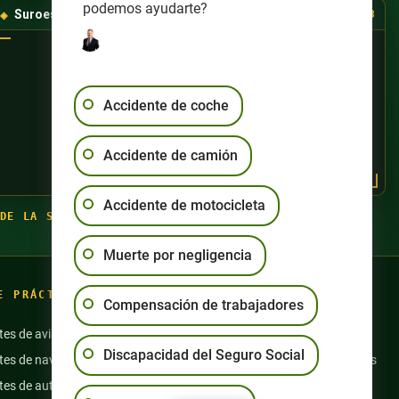
podemos ayudarte?
Suroeste de Las Vegas
(725) 888-8888
Accidente de coche
Accidente de camión
Accidente de motocicleta
DE LA SEMANA
·
(702) 444-4444
Muerte por negligencia
E PRÁCTICA
Compensación de trabajadores
tes de aviación
Accidentes de moto
Discapacidad del Seguro Social
tes de navegación
Abuso en residencias de ancianos
tes de autobús
Accidentes de semicamiones