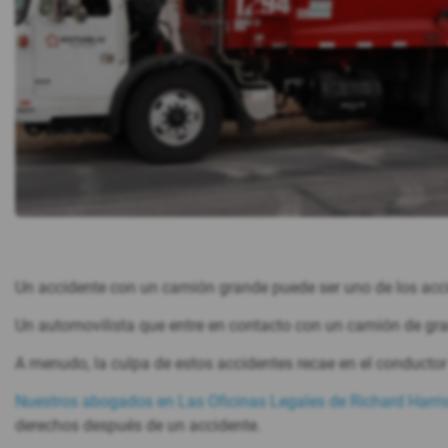
Un accidente con un camión grande puede ser uno de los acci
Un automovilista que entre en contacto con un camión de gran
A menudo, la culpa de estos accidentes recae en el conductor
Nuestros abogados en Las Oficinas Legales de Richard Harri
derechos después de un accidente.