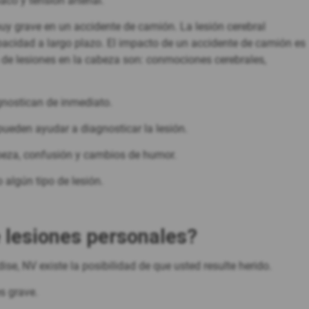
co y tensión arterial.
uy grave en un accidente de camión. La lesión cerebral
cidad a largo plazo. El impacto de un accidente de camión es
s de lesiones en la cabeza son: conmociones cerebrales,
gnostican de inmediato.
ueden ayudar a diagnosticar la lesión.
abeza, confusión y cambios de humor.
 algún tipo de lesión.
 lesiones personales?
se, NV existe la posibilidad de que usted resulte herido.
es grave.