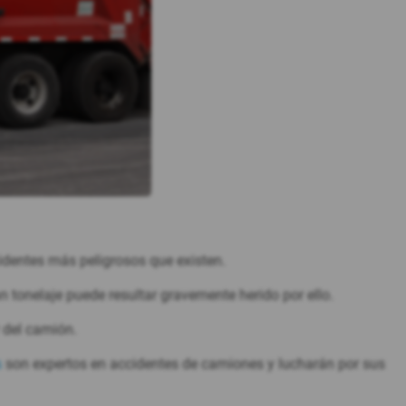
dentes más peligrosos que existen.
 tonelaje puede resultar gravemente herido por ello.
 del camión.
s
son expertos en accidentes de camiones y lucharán por sus