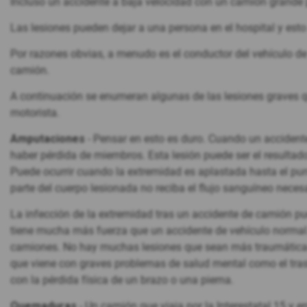
Incluso un accidente a baja velocidad con un camión grande 
Las lesiones pueden dejar a una persona en el hospital y esto 
Por razones obvias, a menudo es el conductor del vehículo de
camión.
A continuación se enumeran algunas de las lesiones graves q
motorista.
Amputaciones
- Pensar en esto es duro. Cuando un accident
haber pérdida de miembros. Esta lesión puede ser el resultado
Puede ocurrir cuando la extremidad es aplastada hasta el pu
parte del cuerpo lesionada no reciba el flujo sanguíneo neces
La infección de la extremidad tras un accidente de camión p
tiene mucha más fuerza que un accidente de vehículo normal
camiones. No hay muchas lesiones que sean más traumáticas 
que viene con graves problemas de salud mental como el tras
con la pérdida física de un brazo o una pierna.
Quemaduras
- Un camión que viaja por la Interestatal 15 y 