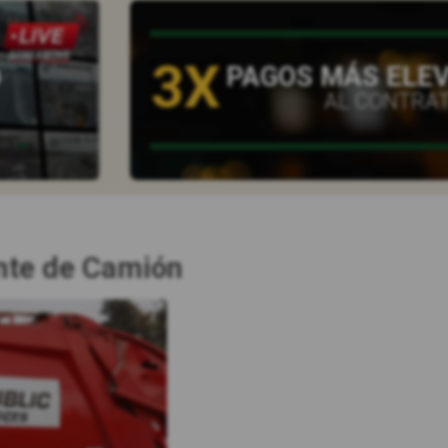
3X
O
PAGOS MÁS ELE
AL CONTRA
nte de Camión