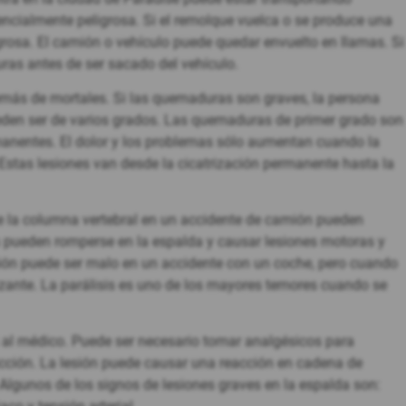
ncialmente peligrosa. Si el remolque vuelca o se produce una
rosa. El camión o vehículo puede quedar envuelto en llamas. Si
uras antes de ser sacado del vehículo.
emás de mortales. Si las quemaduras son graves, la persona
eden ser de varios grados. Las quemaduras de primer grado son
rmanentes. El dolor y los problemas sólo aumentan cuando la
Estas lesiones van desde la cicatrización permanente hasta la
e la columna vertebral en un accidente de camión pueden
s pueden romperse en la espalda y causar lesiones motoras y
ón puede ser malo en un accidente con un coche, pero cuando
izante. La parálisis es uno de los mayores temores cuando se
s al médico. Puede ser necesario tomar analgésicos para
 adicción. La lesión puede causar una reacción en cadena de
Algunos de los signos de lesiones graves en la espalda son: