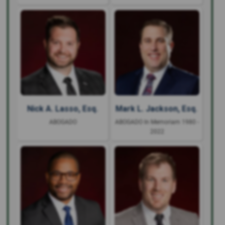
Nick A. Lasso, Esq.
Mark L. Jackson, Esq.
ABOGADO
ABOGADO In Memoriam 1980 -
2022