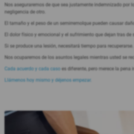
Nos aseguraremos de que sea justamente indemnizado por los
negligencia de otro.
El tamaño y el peso de un semirremolque pueden causar daños
El dolor físico y emocional y el sufrimiento que dejan tras de
Si se produce una lesión, necesitará tiempo para recuperarse.
Nos ocuparemos de los asuntos legales mientras usted se re
Cada acuerdo y cada caso
es diferente, pero merece la pena 
Llámenos hoy mismo y déjenos empezar.