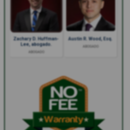
Zachary D. Huffman-
Austin R. Wood, Esq.
Lee, abogado.
ABOGADO
ABOGADO