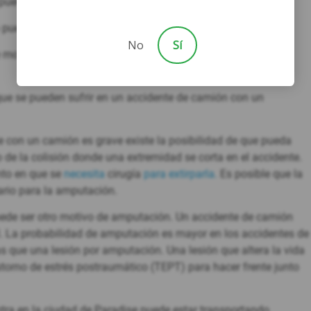
puede ser mortal.
puede ser perjudicial para la vida de cualquiera.
No
Sí
 motor el que resulta más lesionado que el conductor del
ue se pueden sufrir en un accidente de camión con un
e con un camión es grave existe la posibilidad de que pueda
 de la colisión donde una extremidad se corta en el accidente.
nto en que se
necesita
cirugía
para extirparla.
Es posible que la
ario para la amputación.
uede ser otro motivo de amputación. Un accidente de camión
. La probabilidad de amputación es mayor en los accidentes de
que una lesión por amputación. Una lesión que altera la vida
torno de estrés postraumático (TEPT) para hacer frente junto
entra en la ciudad de Paradise puede estar transportando