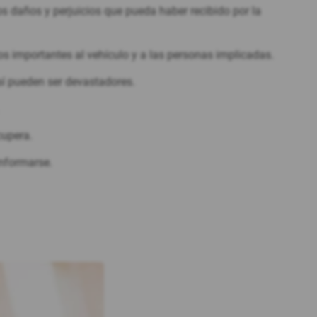
 daños y perjuicios que pueda haber recibido por la
 importantes al vehículo y a las personas implicadas.
 sí pueden ser devastadores.
cupera.
informarse.