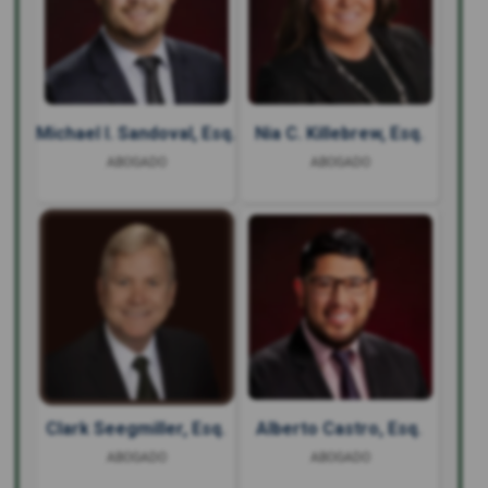
Michael I. Sandoval, Esq.
Nia C. Killebrew, Esq.
ABOGADO
ABOGADO
Clark Seegmiller, Esq.
Alberto Castro, Esq.
ABOGADO
ABOGADO