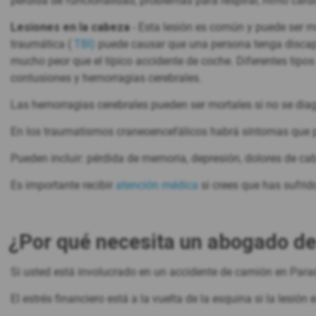
pérdida de funcionalidad, problemas para respirar, ritmo cardia
Lesiones en la cabeza
- Esta lesión es común y puede ser m
traumática (
TBI)
puede causar que una persona tenga discapa
mucho peor que el típico accidente de coche. Diferentes tipo
contusiones y hemorragias cerebrales.
Las hemorragias cerebrales pueden ser mortales si no se dia
En los traumatismos craneoencefálicos habrá síntomas que p
Pueden incluir: pérdida de memoria, depresión, dolores de c
Es importante recibir
atención médica
si crees que has sufrido
¿Por qué necesita un abogado de
Si usted está involucrado en un accidente de camión en Paradi
El estrés financiero está a la vuelta de la esquina si la lesión 