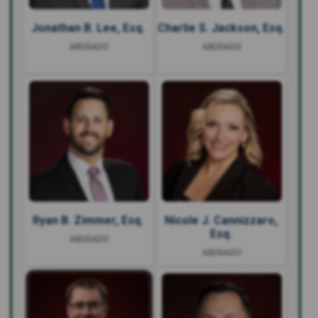
Jonathan B. Lee, Esq.
Charlie S. Jackson, Esq.
ABOGADO
ABOGADO
Ryan B. Zimmer, Esq.
Nicole J. Cannizzaro,
Esq.
ABOGADO
ABOGADO