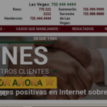
Las Vegas:
702 444 4444
Reno:
775 222
Summerlin:
725.999.9999
2222
Suroeste
725.888.8888
Henderson:
725.444.4444
de Las
Vegas:
AS
CASOS QUE MANEJAMOS
RESULTADOS
DESDE 1980
ONES
TROS CLIENTES
DA AHORA
nes positivas en Internet sobr
SO