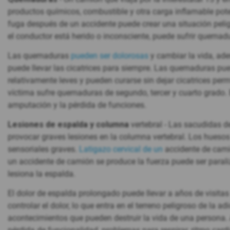
productos químicos, combustible y otra carga inflamable pote
fuga después de un accidente puede crear una situación pelig
el conductor está herido o inconsciente, puede sufrir quemad
Las quemaduras
pueden ser dolorosas
y cambiar la vida, ad
puede llevar las cicatrices para siempre. Las quemaduras pu
relativamente leves y pueden curarse sin dejar cicatrices pe
víctima sufre quemaduras de segundo, tercer y cuarto grado. 
amputación y la pérdida de funciones.
Lesiones de espalda y columna
vertebral - Las sacudidas d
provocar graves lesiones en la columna vertebral. Los hueso
sensoriales graves.
Latigazo cervical de un
accidente de cami
un accidente de camión se produce la fuerza puede ser paral
lesiona la espalda.
El dolor de espalda prolongado puede llevar a años de visita
controlar el dolor, lo que entra en el terreno peligroso de la
acontecimientos que pueden destruir la vida de una persona. 