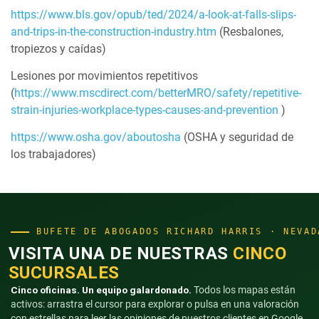
https://www.bls.gov/opub/ted/2024/a-look-at-falls-slips-
and-trips-in-the-construction-industry.htm
(Resbalones,
tropiezos y caídas)
Lesiones por movimientos repetitivos
(
https://www.mscdirect.com/betterMRO/safety/repetitive-
strain-injuries-workplace-types-causes-and-prevention
)
https://www.osha.gov/aboutosha
(OSHA y seguridad de
los trabajadores)
BUFETE DE ABOGADOS RICHARD HARRIS · NEVAD
VISITA UNA DE NUESTRAS
CINCO
SUCURSALES
Cinco oficinas. Un equipo galardonado.
Todos los mapas están
activos: arrastra el cursor para explorar o pulsa en una valoración
con estrellas para leer las opiniones de nuestros clientes en Google.