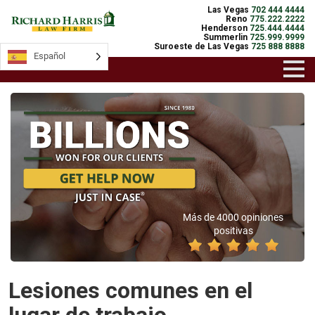
Las Vegas
702 444 4444
Reno
775.222.2222
Henderson
725.444.4444
Summerlin
725.999.9999
Suroeste de Las Vegas
725 888 8888
Español
Más de 4000 opiniones
positivas
Lesiones comunes en el