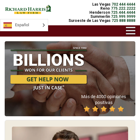
Las Vegas
702 444 4444
Reno
775.222.2222
Henderson
725.444.4444
Summerlin
725.999.9999
Suroeste de Las Vegas
725 888 8888
Español
Español
Más de 4000 opiniones
positivas