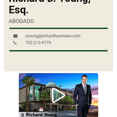
Esq.
ABOGADO
ryoung@richardharrislaw.com
702-213-9779