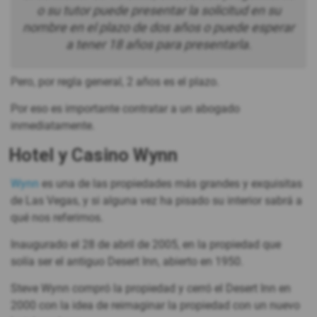
o su tutor puede presentar la solicitud en su
nombre en el plazo de dos años o puede esperar
a tener 18 años para presentarla.
Pero, por regla general, 2 años es el plazo.
Por eso es importante contratar a un abogado
inmediatamente.
Hotel y Casino Wynn
Wynn
es una de las propiedades más grandes y exquisitas
de Las Vegas, y si alguna vez ha pisado su interior sabrá a
qué nos referimos.
Inaugurado el 28 de abril de 2005, en la propiedad que
solía ser el antiguo Desert Inn, abierto en 1950.
Steve Wynn compró la propiedad y cerró el Desert Inn en
2000 con la idea de reimaginar la propiedad con un nuevo