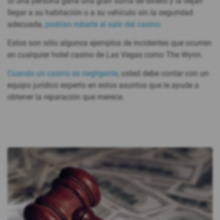
Si una persona gana una gran suma de dinero y la dejan
llegar a su habitación o a su vehículo sin la seguridad
adecuada,
podrían robarle al salir del casino.
Estos son sólo algunos ejemplos de incidentes que ocurren
en cualquier hotel casino de Las Vegas como The Wynn.
Cuando un casino es negligente
, usted debe contar con un
equipo jurídico experto en estos asuntos que le ayude a
obtener la reparación que merece.