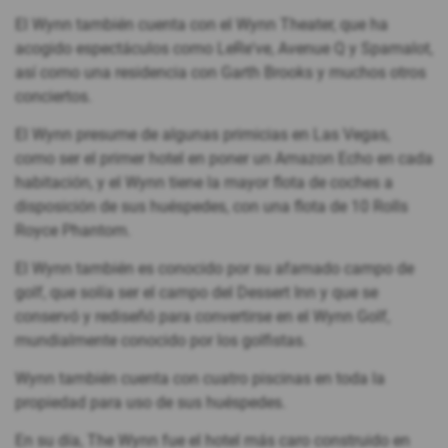
El Wynn también cuenta con el Wynn Theater, que ha
acogido espectáculos como
LeRe've
, Avenue Q y Spamalot,
así como una residencia con Garth Brooks y muchos otros
conciertos.
El Wynn presume de algunas primicias en Las Vegas,
como ser el primer hotel en poner un Amazon Echo en cada
habitación, y el Wynn tiene la mayor flota de coches a
disposición de sus huéspedes, con una flota de 10 Rolls
Royce Phantom.
El Wynn también es conocido por su afamado campo de
golf, que solía ser el campo del Dessert Inn y que se
conservó y rediseñó para convertirse en el Wynn Golf,
mundialmente conocido por los golfistas.
Wynn también cuenta con cuatro piscinas en toda la
propiedad para uso de sus huéspedes.
En su día, The Wynn fue el hotel más caro construido en