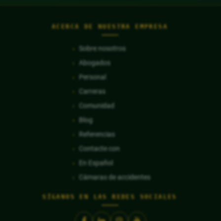
ACERCA DE NUESTRA EMPRESA
Sobre nosotros
Abogados
Personal
Carreras
Comunidad
Blog
Referencias
Contacte con
En Español
Cámaras de accidentes
SÍGANOS EN LAS REDES SOCIALES