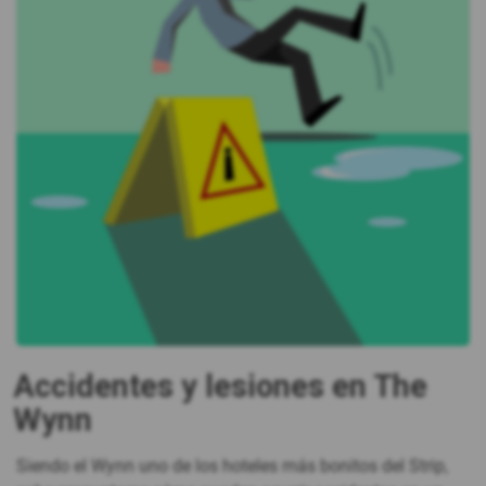
Accidentes y lesiones en The
Wynn
Siendo el Wynn uno de los hoteles más bonitos del Strip,