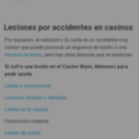
Lesiones por accidentes en casinos
Por supuesto, el resbalón y la caída es un accidente muy
común que puede provocar un esguince de tobillo o una
fractura de brazo
, pero hay otras lesiones que se producen.
Si sufre una lesión en el Casino Wynn, llámenos para
pedir ayuda.
Cortes y laceraciones
Lesiones faciales y dentales
Lesión en la cabeza
Conmoción cerebral
Lesión de rodilla