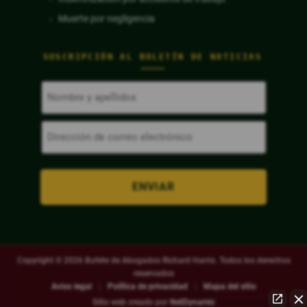
Muerte por negligencia
SUSCRIPCIÓN AL BOLETÍN DE NOTICIAS
Nombre
y
apellidos
Dirección
(Obligatorio)
de
correo
electrónico
(Obligatorio)
Copyright © 2026
Bufete de Abogados Richard Harris. Todos los derechos
reservados
Aviso legal
|
Política de privacidad
|
Mapa del sitio
Sitio web creado por
NetDynamic