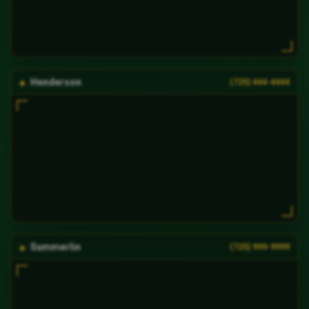
Henderson
(725) 444-4444
Summerlin
(725) 999-9999