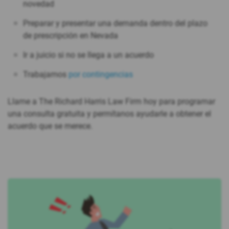
novedad
Preparar y presentar una demanda dentro del plazo
de prescripción en Nevada
Ir a juicio si no se llega a un acuerdo
Trabajamos
por contingencias
Llame a The Richard Harris Law Firm hoy para programar
una consulta gratuita y permítanos ayudarle a obtener el
acuerdo que se merece.