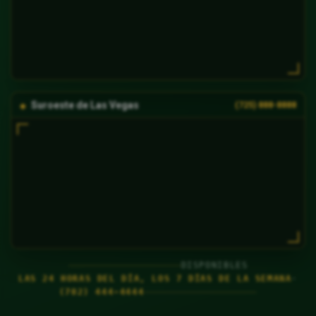
Suroeste de Las Vegas
(725) 888-8888
DISPONIBLES
LAS 24 HORAS DEL DÍA, LOS 7 DÍAS DE LA SEMANA
·
(702) 444-4444