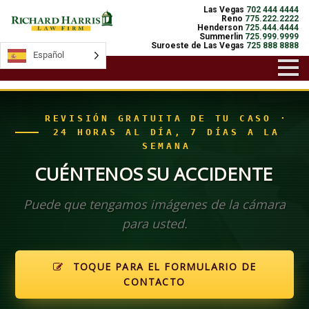
Las Vegas
702 444 4444
Reno
775.222.2222
Henderson
725.444.4444
Summerlin
725.999.9999
Suroeste de Las Vegas
725 888 8888
Español
Español
REVISIÓN GRATUITA DE TU CASO ·
24 HORAS AL DÍA, 7 DÍAS A LA
SEMANA
CUÉNTENOS SU ACCIDENTE
Puede que tengamos imágenes de la cámara
para usted.
TOQUE PARA EL FORMULARIO DE
CONTACTO