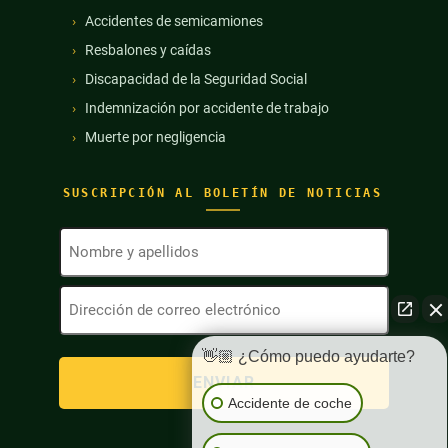
Accidentes de semicamiones
Resbalones y caídas
Discapacidad de la Seguridad Social
Indemnización por accidente de trabajo
Muerte por negligencia
SUSCRIPCIÓN AL BOLETÍN DE NOTICIAS
Nombre
y
apellidos
Dirección
(Obligatorio)
de
correo
electrónico
👋🏼 ¿Cómo puedo ayudarte?
(Obligatorio)
Accidente de coche