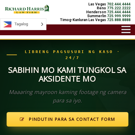
Las Vegas
702.444.4444
Reno
775.222.2222
Henderson
725.444.4444
Summerlin
725.999.9999
Timog-Kanluran Las Vegas
725.888.8888
Tagalog
Tagalog
LIBRENG PAGSUSURI NG KASO ·
24/7
SABIHIN MO KAMI TUNGKOL SA
AKSIDENTE MO
Maaaring mayroon kaming footage ng camera
para sa iyo.
PINDUTIN PARA SA CONTACT FORM