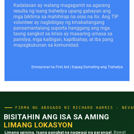
Kadalasan ay walang magagamit sa agarang
resulta ng isang trahedya upang gabayan ang
mga biktima sa mahihirap na oras na ito. Ang TIP
volunteer ay nagbibigay ng kinakailangang
pansamantalang suporta hanggang ang mga
taong sangkot sa krisis ay maaaring umasa sa
pamilya, mga kaibigan, kapitbahay, at iba pang
mapagkukunan sa komunidad.
Emosyonal na First Aid
|
Kapag Dumating ang Trahedya
FIRMA NG ABOGADO NI RICHARD HARRIS · NEVA
BISITAHIN ANG ISA SA AMING
LIMANG LOKASYON
Limang opisina. Isang pangkat na nagwagi ng parangal.
Bawat