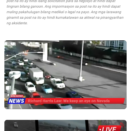
post na ito ay hindi isang solicitation para sa negosyo at hindi dapat
tingnan bilang ganoon. Ang impormasyon sa post na ito ay hindi dapat
maling pakahulugan bilang medikal o legal na payo. Ang mga larawang
ginamit sa post na ito ay hindi kumakatawan sa aktwal na pinangyarihan
ng aksidente.