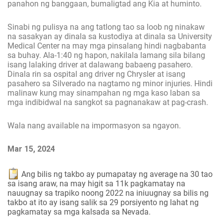
panahon ng banggaan, bumaligtad ang Kia at huminto.
Sinabi ng pulisya na ang tatlong tao sa loob ng ninakaw
na sasakyan ay dinala sa kustodiya at dinala sa University
Medical Center na may mga pinsalang hindi nagbabanta
sa buhay. Ala-1:40 ng hapon, nakilala lamang sila bilang
isang lalaking driver at dalawang babaeng pasahero.
Dinala rin sa ospital ang driver ng Chrysler at isang
pasahero sa Silverado na nagtamo ng minor injuries. Hindi
malinaw kung may sinampahan ng mga kaso laban sa
mga indibidwal na sangkot sa pagnanakaw at pag-crash.
Wala nang available na impormasyon sa ngayon.
Mar 15, 2024
Ang bilis ng takbo ay pumapatay ng average na 30 tao
sa isang araw, na may higit sa 11k pagkamatay na
nauugnay sa trapiko noong 2022 na iniuugnay sa bilis ng
takbo at ito ay isang salik sa 29 porsiyento ng lahat ng
pagkamatay sa mga kalsada sa Nevada.