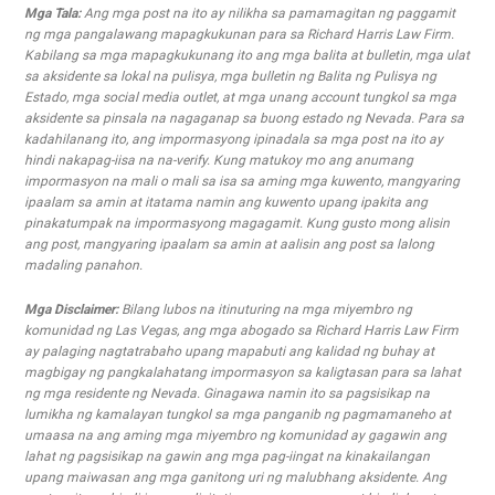
Mga Tala:
Ang mga post na ito ay nilikha sa pamamagitan ng paggamit
ng mga pangalawang mapagkukunan para sa Richard Harris Law Firm.
Kabilang sa mga mapagkukunang ito ang mga balita at bulletin, mga ulat
sa aksidente sa lokal na pulisya, mga bulletin ng Balita ng Pulisya ng
Estado, mga social media outlet, at mga unang account tungkol sa mga
aksidente sa pinsala na nagaganap sa buong estado ng Nevada. Para sa
kadahilanang ito, ang impormasyong ipinadala sa mga post na ito ay
hindi nakapag-iisa na na-verify. Kung matukoy mo ang anumang
impormasyon na mali o mali sa isa sa aming mga kuwento, mangyaring
ipaalam sa amin at itatama namin ang kuwento upang ipakita ang
pinakatumpak na impormasyong magagamit. Kung gusto mong alisin
ang post, mangyaring ipaalam sa amin at aalisin ang post sa lalong
madaling panahon.
Mga Disclaimer:
Bilang lubos na itinuturing na mga miyembro ng
komunidad ng Las Vegas, ang mga abogado sa Richard Harris Law Firm
ay palaging nagtatrabaho upang mapabuti ang kalidad ng buhay at
magbigay ng pangkalahatang impormasyon sa kaligtasan para sa lahat
ng mga residente ng Nevada. Ginagawa namin ito sa pagsisikap na
lumikha ng kamalayan tungkol sa mga panganib ng pagmamaneho at
umaasa na ang aming mga miyembro ng komunidad ay gagawin ang
lahat ng pagsisikap na gawin ang mga pag-iingat na kinakailangan
upang maiwasan ang mga ganitong uri ng malubhang aksidente. Ang