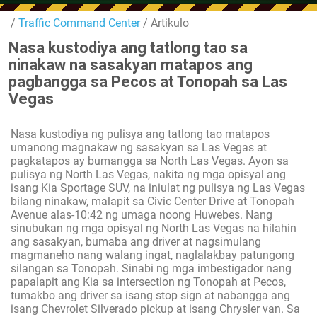
/
Traffic Command Center
/ Artikulo
Nasa kustodiya ang tatlong tao sa
ninakaw na sasakyan matapos ang
pagbangga sa Pecos at Tonopah sa Las
Vegas
Nasa kustodiya ng pulisya ang tatlong tao matapos
umanong magnakaw ng sasakyan sa Las Vegas at
pagkatapos ay bumangga sa North Las Vegas. Ayon sa
pulisya ng North Las Vegas, nakita ng mga opisyal ang
isang Kia Sportage SUV, na iniulat ng pulisya ng Las Vegas
bilang ninakaw, malapit sa Civic Center Drive at Tonopah
Avenue alas-10:42 ng umaga noong Huwebes. Nang
sinubukan ng mga opisyal ng North Las Vegas na hilahin
ang sasakyan, bumaba ang driver at nagsimulang
magmaneho nang walang ingat, naglalakbay patungong
silangan sa Tonopah. Sinabi ng mga imbestigador nang
papalapit ang Kia sa intersection ng Tonopah at Pecos,
tumakbo ang driver sa isang stop sign at nabangga ang
isang Chevrolet Silverado pickup at isang Chrysler van. Sa