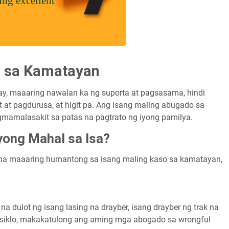
e sa Kamatayan
, maaaring nawalan ka ng suporta at pagsasama, hindi
t at pagdurusa, at higit pa. Ang isang maling abugado sa
mamalasakit sa patas na pagtrato ng iyong pamilya.
yong Mahal sa Isa?
 na maaaring humantong sa isang maling kaso sa kamatayan,
a dulot ng isang lasing na drayber, isang drayber ng trak na
torsiklo, makakatulong ang aming mga abogado sa wrongful