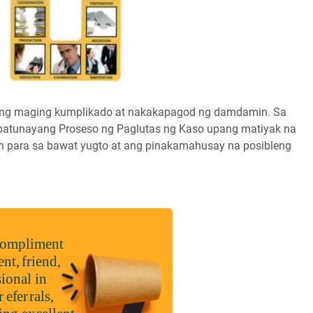
aring maging kumplikado at nakakapagod ng damdamin. Sa
apatunayang Proseso ng Paglutas ng Kaso upang matiyak na
 para sa bawat yugto at ang pinakamahusay na posibleng