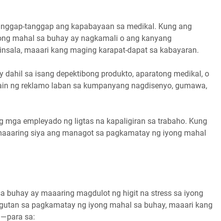
katanggap-tanggap ang kapabayaan sa medikal. Kung ang
ong mahal sa buhay ay nagkamali o ang kanyang
insala, maaari kang maging karapat-dapat sa kabayaran.
dahil sa isang depektibong produkto, aparatong medikal, o
hain ng reklamo laban sa kumpanyang nagdisenyo, gumawa,
g mga empleyado ng ligtas na kapaligiran sa trabaho. Kung
 maaaring siya ang managot sa pagkamatay ng iyong mahal
 buhay ay maaaring magdulot ng higit na stress sa iyong
gutan sa pagkamatay ng iyong mahal sa buhay, maaari kang
a—para sa: