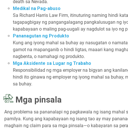
death sa Nevada.
Medikal na Pag-abuso
Sa Richard Harris Law Firm, itinuturing naming hindi 
tagapagbigay ng pangangalagang pangkalusugan ng iy
kapabayaan o maling pag-uugali ay nagdulot sa iyo ng p
Pananagutan ng Produkto
Kung ang iyong mahal sa buhay ay nasugatan o namatay 
gamot na mapanganib o hindi ligtas, maaari kang mag
nagbenta, o namahagi ng produkto.
Mga Aksidente sa Lugar ng Trabaho
Responsibilidad ng mga employer na bigyan ang kanilan
hindi ito ginawa ng employer ng iyong mahal sa buhay,
sa buhay.
Mga pinsala
Ang problema sa pananalapi ng pagkawala ng isang mahal sa
pamilya. Kung ang kapabayaan ng isang tao ay may panana
maghain ng claim para sa mga pinsala—o kabayaran sa per