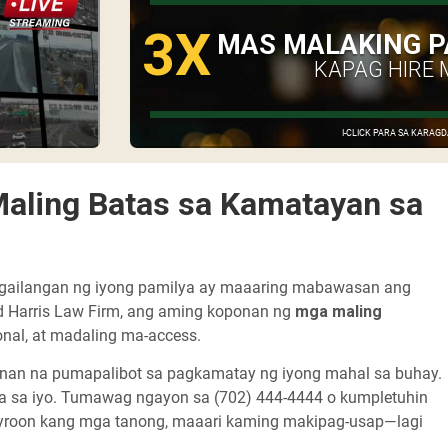
3X
MAS MALAKING P
KAPAG HIRE 
I-CLICK PARA SA KARA
Maling Batas sa Kamatayan sa
ngailangan ng iyong pamilya ay maaaring mabawasan ang
rd Harris Law Firm, ang aming koponan ng
mga maling
onal, at madaling ma-access.
banan na pumapalibot sa pagkamatay ng iyong mahal sa buhay.
a sa iyo. Tumawag ngayon sa (702) 444-4444 o kumpletuhin
ayroon kang mga tanong, maaari kaming makipag-usap—lagi