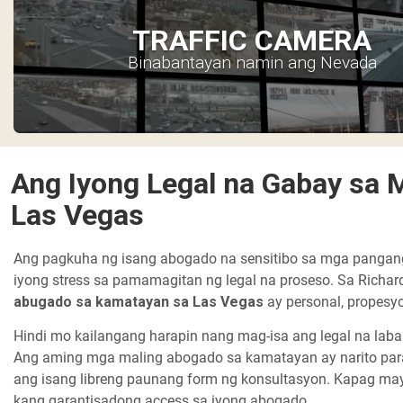
TRAFFIC CAMERA
Binabantayan namin ang Nevada
Ang Iyong Legal na Gabay sa 
Las Vegas
Ang pagkuha ng isang abogado na sensitibo sa mga panga
iyong stress sa pamamagitan ng legal na proseso. Sa Richa
abugado sa kamatayan sa Las Vegas
ay personal, propesy
Hindi mo kailangang harapin nang mag-isa ang legal na la
Ang aming mga maling abogado sa kamatayan ay narito par
ang isang libreng paunang form ng konsultasyon. Kapag m
kang garantisadong access sa iyong abogado.