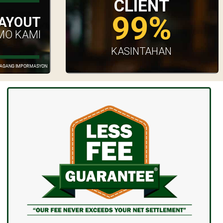
CLIENT
99%
AYOUT
MO KAMI
KASINTAHAN
GDAGANG IMPORMASYON