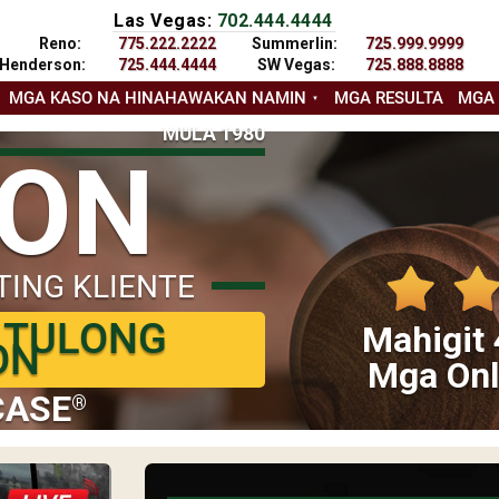
Las Vegas:
702.444.4444
Reno:
775.222.2222
Summerlin:
725.999.9999
Henderson:
725.444.4444
SW Vegas:
725.888.8888
MGA KASO NA HINAHAWAKAN NAMIN
MGA RESULTA
MGA
MULA 1980
YON
TING KLIENTE
 TULONG
Mahigit 
ON
Mga Onl
CASE
®