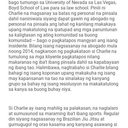
bago tumungo sa University of Nevada sa Las Vegas,
Boyd School of Law para sa law school. Pinili ni
Charlie na magsanay sa batas ng personal na pinsala
dahil naniniwala siyang dapat gawin ng abogado ng
personal na pinsala ang lahat ng kanilang makakaya
upang makatulong na ipatupad ang mga panuntunan
sa kaligtasan ng ating komunidad sa buong
komunidad – bago o pagkatapos mangyari ang isang
insidente. Bilang isang nagsasanay na abogado mula
noong 2014, nagkaroon ng pagkakataon si Charlie na
tumulong sa mga kliyente pagkatapos nilang
makaranas ng iba't ibang pinsala dahil sa kapabayaan
ng ibang tao. Halimbawa, nagtrabaho si Charlie bilang
bahagi ng isang koponan upang makakuha ng isang
may kapansanan na tao na sinalakay ng kanyang
grupo sa bahay ng isang resolusyon na makakatulong
sa kanya sa buong buhay niya.
Si Charlie ay isang mahilig sa palakasan, na naglalaro
at sumusunod sa maraming iba't ibang sports. Regular
din siyang nagsasanay ng Brazilian Jiu Jitsu at
gumugugol ng oras kasama ang kanyang asawang si