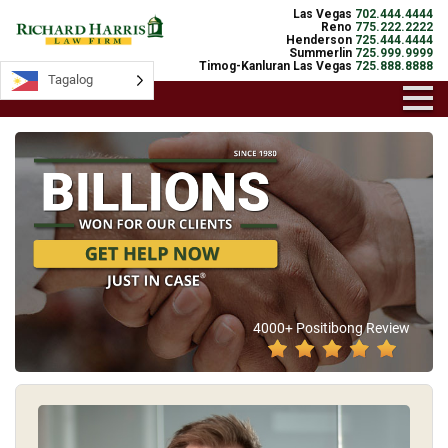
Las Vegas
702.444.4444
Reno
775.222.2222
Henderson
725.444.4444
Summerlin
725.999.9999
Timog-Kanluran Las Vegas
725.888.8888
Tagalog
Tagalog
4000+ Positibong Review