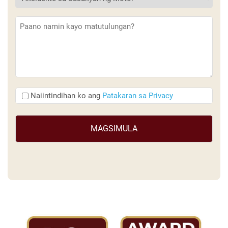
Paglalarawan
(Kinakailangan)
Naiintindihan
Naiintindihan ko ang
Patakaran sa Privacy
ko
ang
(Kinakailangan)