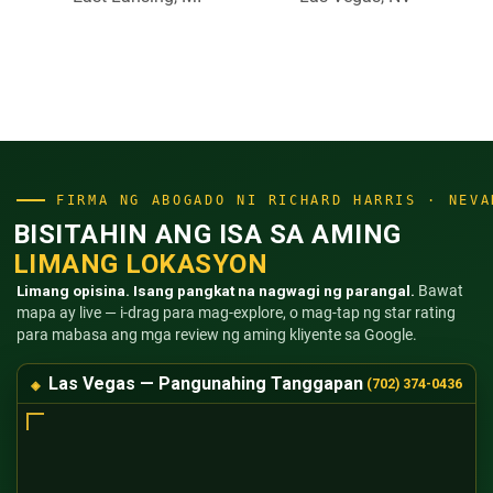
FIRMA NG ABOGADO NI RICHARD HARRIS · NEVA
BISITAHIN ANG ISA SA AMING
LIMANG LOKASYON
Limang opisina. Isang pangkat na nagwagi ng parangal.
Bawat
mapa ay live — i-drag para mag-explore, o mag-tap ng star rating
para mabasa ang mga review ng aming kliyente sa Google.
Las Vegas — Pangunahing Tanggapan
(702) 374-0436