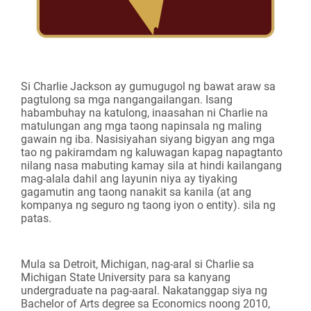
Si Charlie Jackson ay gumugugol ng bawat araw sa
pagtulong sa mga nangangailangan. Isang
habambuhay na katulong, inaasahan ni Charlie na
matulungan ang mga taong napinsala ng maling
gawain ng iba. Nasisiyahan siyang bigyan ang mga
tao ng pakiramdam ng kaluwagan kapag napagtanto
nilang nasa mabuting kamay sila at hindi kailangang
mag-alala dahil ang layunin niya ay tiyaking
gagamutin ang taong nanakit sa kanila (at ang
kompanya ng seguro ng taong iyon o entity). sila ng
patas.
Mula sa Detroit, Michigan, nag-aral si Charlie sa
Michigan State University para sa kanyang
undergraduate na pag-aaral. Nakatanggap siya ng
Bachelor of Arts degree sa Economics noong 2010,