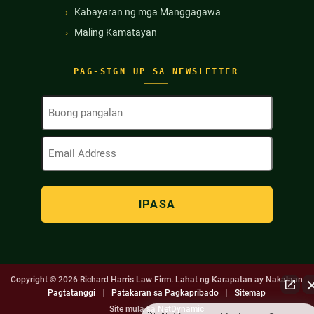
Kabayaran ng mga Manggagawa
Maling Kamatayan
PAG-SIGN UP SA NEWSLETTER
Buong
Pangalan
(Kinakailangan)
Email
Address
(Kinakailangan)
Copyright © 2026
Richard Harris Law Firm. Lahat ng Karapatan ay Nakalaan
Pagtatanggi
|
Patakaran sa Pagkapribado
|
Sitemap
Site mula sa
NetDynamic