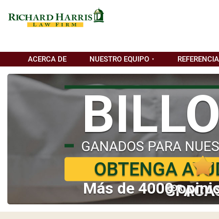
ACERCA DE
NUESTRO EQUIPO
REFERENCI
BILL
GANADOS PARA NUES
OBTENGA AYU
Más de 4000 opinio
SI ACA
POR