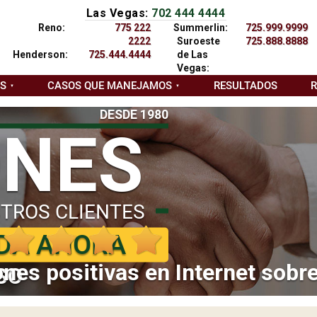
Las Vegas:
702 444 4444
Reno:
775 222
Summerlin:
725.999.9999
2222
Suroeste
725.888.8888
Henderson:
725.444.4444
de Las
Vegas:
AS
CASOS QUE MANEJAMOS
RESULTADOS
DESDE 1980
ONES
TROS CLIENTES
DA AHORA
nes positivas en Internet sobr
SO