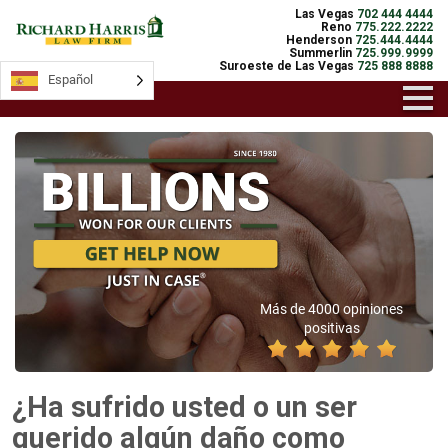
Las Vegas
702 444 4444
Reno
775.222.2222
Henderson
725.444.4444
Summerlin
725.999.9999
Suroeste de Las Vegas
725 888 8888
Español
Más de 4000 opiniones
positivas
¿Ha sufrido usted o un ser
querido algún daño como