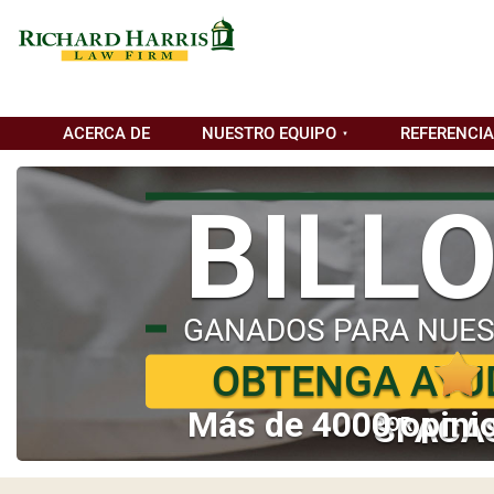
ACERCA DE
NUESTRO EQUIPO
REFERENCI
BILL
GANADOS PARA NUES
OBTENGA AYU
Más de 4000 opinio
SI ACA
POR