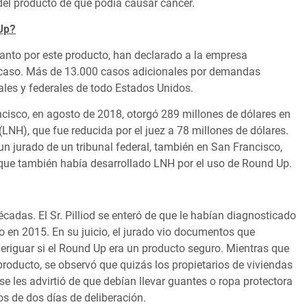
 del producto de que podía causar cáncer.
Up?
santo por este producto, han declarado a la empresa
 caso. Más de 13.000 casos adicionales por demandas
tales y federales de todo Estados Unidos.
ancisco, en agosto de 2018, otorgó 289 millones de dólares en
H), que fue reducida por el juez a 78 millones de dólares.
n jurado de un tribunal federal, también en San Francisco,
 que también había desarrollado LNH por el uso de Round Up.
écadas. El Sr. Pilliod se enteró de que le habían diagnosticado
o en 2015. En su juicio, el jurado vio documentos que
iguar si el Round Up era un producto seguro. Mientras que
l producto, se observó que quizás los propietarios de viviendas
e les advirtió de que debían llevar guantes o ropa protectora
nos de dos días de deliberación.