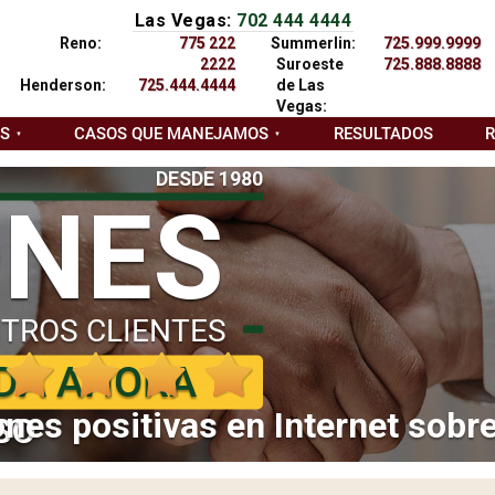
Las Vegas:
702 444 4444
Reno:
775 222
Summerlin:
725.999.9999
2222
Suroeste
725.888.8888
Henderson:
725.444.4444
de Las
Vegas:
AS
CASOS QUE MANEJAMOS
RESULTADOS
DESDE 1980
ONES
TROS CLIENTES
DA AHORA
nes positivas en Internet sobr
SO