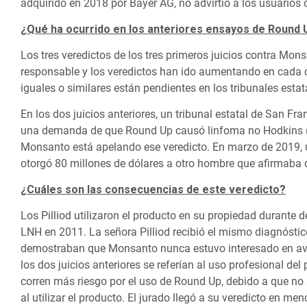
adquirido en 2018 por Bayer AG, no advirtió a los usuarios
¿Qué ha ocurrido en los anteriores ensayos de Round 
Los tres veredictos de los tres primeros juicios contra Mon
responsable y los veredictos han ido aumentando en cada
iguales o similares están pendientes en los tribunales esta
En los dos juicios anteriores, un tribunal estatal de San Fr
una demanda de que Round Up causó linfoma no Hodkins (LN
Monsanto está apelando ese veredicto. En marzo de 2019, u
otorgó 80 millones de dólares a otro hombre que afirmaba
¿Cuáles son las consecuencias de este veredicto?
Los Pilliod utilizaron el producto en su propiedad durante d
LNH en 2011. La señora Pilliod recibió el mismo diagnóstic
demostraban que Monsanto nunca estuvo interesado en aver
los dos juicios anteriores se referían al uso profesional de
corren más riesgo por el uso de Round Up, debido a que no s
al utilizar el producto. El jurado llegó a su veredicto en me