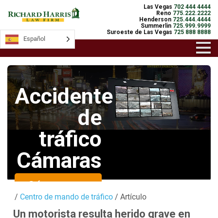
Las Vegas
702 444 4444
Reno
775.222.2222
Henderson
725.444.4444
Summerlin
725.999.9999
Suroeste de Las Vegas
725 888 8888
Español
Español
Accidente
de
tráfico
Cámaras
Cámaras en
/
Centro de mando de tráfico
/ Artículo
directo
Un motorista resulta herido grave en