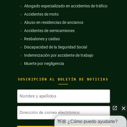
Abogado especializado en accidentes de tráfico
Accidentes de moto
Abuso en residencias de ancianos
Accidentes de semicamiones
Resbalones y caídas
Discapacidad de la Seguridad Social
Indemnización por accidente de trabajo
Muerte por negligencia
SUSCRIPCIÓN AL BOLETÍN DE NOTICIAS
Nombre
y
apellidos
Dirección
(Obligatorio)
de
correo
👋🏼 ¿Cómo puedo ayudarte?
electrónico