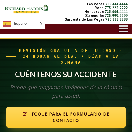
Las Vegas
702 444 4444
Reno
775.222.2222
Henderson
725.444.4444
Summerlin
725.999.9999
Suroeste de Las Vegas
725 888 8888
Español
Español
REVISIÓN GRATUITA DE TU CASO ·
24 HORAS AL DÍA, 7 DÍAS A LA
SEMANA
CUÉNTENOS SU ACCIDENTE
Puede que tengamos imágenes de la cámara
para usted.
TOQUE PARA EL FORMULARIO DE
CONTACTO