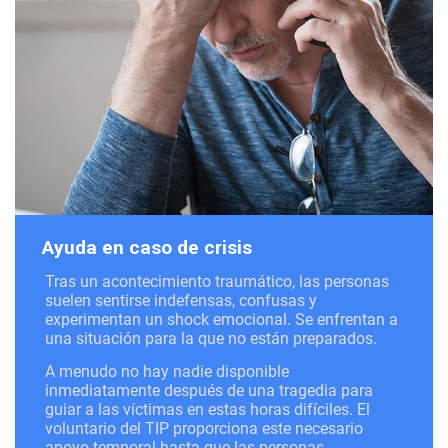
Ayuda en caso de crisis
Tras un acontecimiento traumático, las personas
suelen sentirse indefensas, confusas y
experimentan un shock emocional. Se enfrentan a
una situación para la que no están preparados.
A menudo no hay nadie disponible
inmediatamente después de una tragedia para
guiar a las víctimas en estas horas difíciles. El
voluntario del TIP proporciona este necesario
apoyo temporal hasta que las personas