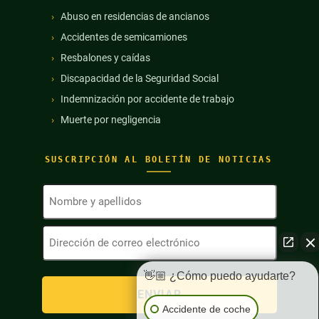
Abuso en residencias de ancianos
Accidentes de semicamiones
Resbalones y caídas
Discapacidad de la Seguridad Social
Indemnización por accidente de trabajo
Muerte por negligencia
SUSCRIPCIÓN AL BOLETÍN DE NOTICIAS
Nombre
y
apellidos
Dirección
(Obligatorio)
de
correo
electrónico
👋🏼 ¿Cómo puedo ayudarte?
(Obligatorio)
Accidente de coche