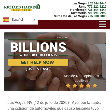
Las Vegas
702 444 4444
Reno
775.222.2222
Henderson
725.444.4444
Summerlin
725.999.9999
Suroeste de Las Vegas
725 888 8888
Español
Más de 4000 opiniones
positivas
Las Vegas, NV (12 de julio de 2020) -
Ayer por la tarde,
una colisión de automóviles que causó lesiones tuvo