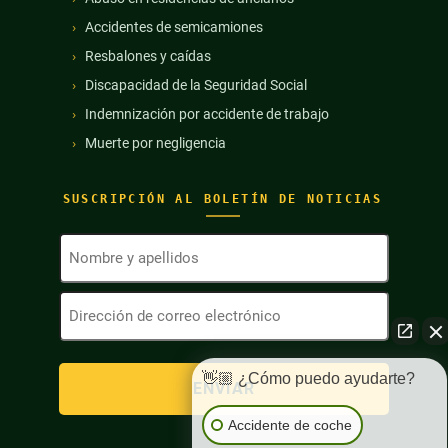
Accidentes de semicamiones
Resbalones y caídas
Discapacidad de la Seguridad Social
Indemnización por accidente de trabajo
Muerte por negligencia
SUSCRIPCIÓN AL BOLETÍN DE NOTICIAS
Nombre
y
apellidos
Dirección
(Obligatorio)
de
correo
electrónico
(Obligatorio)
👋🏼 ¿Cómo puedo ayudarte?
Accidente de coche