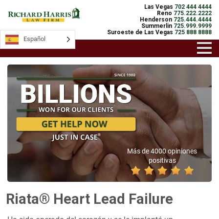
Las Vegas
702 444 4444
Reno
775.222.2222
Henderson
725.444.4444
Summerlin
725.999.9999
Suroeste de Las Vegas
725 888 8888
Español
Más de 4000 opiniones
positivas
Riata® Heart Lead Failure