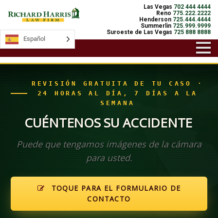
Las Vegas
702 444 4444
Reno
775.222.2222
Henderson
725.444.4444
Summerlin
725.999.9999
Suroeste de Las Vegas
725 888 8888
Español
Español
REVISIÓN GRATUITA DE TU CASO ·
24 HORAS AL DÍA, 7 DÍAS A LA
SEMANA
CUÉNTENOS SU ACCIDENTE
Puede que tengamos imágenes de la cámara
para usted.
TOQUE PARA EL FORMULARIO DE
CONTACTO