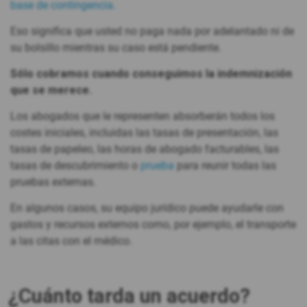
base de contingencia.
Eso significa que usted no paga nada por adelantado ni de
su bolsillo mientras su caso está pendiente.
Sólo cobramos cuando conseguimos la indemnización
que se merece.
Los abogados que le representen absorberán todos los
costes iniciales, incluidas las tasas de presentación, las
tasas de papeleo, las horas de abogado facturables, las
tasas de descubrimiento o
prueba
para reunir todas las
pruebas externas.
En algunos casos, su equipo jurídico puede ayudarle con
gastos y recursos externos como, por ejemplo, el transporte
a las citas con el médico.
¿Cuánto tarda un acuerdo?