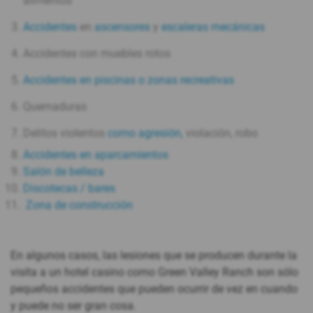
alimentos
Accidentes
en
ascensores
y
escaleras mecánicas
Accidentes con muebles rotos
Accidentes en piscinas o zonas recreativas
Quemaduras
Delitos violentos
como agresión,
violación, robo
Accidentes en aparcamientos
Salón de belleza
Discotecas / bares
Zona de construcción
En algunos casos, las lesiones que se producen durante la
visita a un hotel casino como Green Valley Ranch son sólo
pequeños accidentes que pueden ocurrir de vez en cuando
y puede no ser gran cosa.