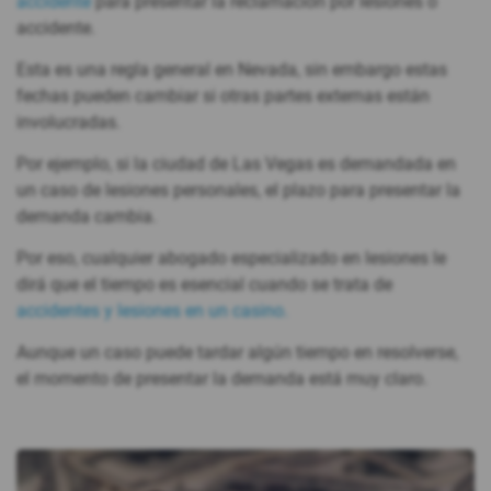
accidente
para presentar la reclamación por lesiones o
accidente.
Esta es una regla general en Nevada, sin embargo estas
fechas pueden cambiar si otras partes externas están
involucradas.
Por ejemplo, si la ciudad de Las Vegas es demandada en
un caso de lesiones personales, el plazo para presentar la
demanda cambia.
Por eso, cualquier abogado especializado en lesiones le
dirá que el tiempo es esencial cuando se trata de
accidentes y lesiones en un casino.
Aunque un caso puede tardar algún tiempo en resolverse,
el momento de presentar la demanda está muy claro.