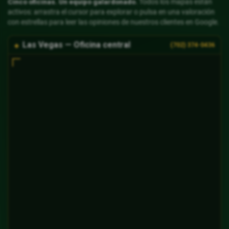
Cinco oficinas. Un equipo galardonado.
Todos los mapas están
activos: arrastra el cursor para explorar o pulsa en una valoración
con estrellas para leer las opiniones de nuestros clientes en Google.
Las Vegas — Oficina central
(702) 374-0436