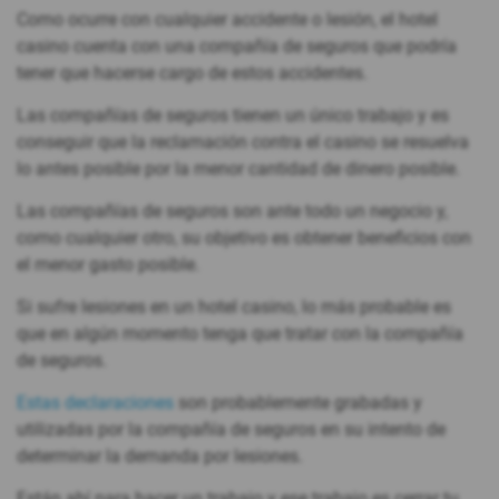
Como ocurre con cualquier accidente o lesión, el hotel
casino cuenta con una compañía de seguros que podría
tener que hacerse cargo de estos accidentes.
Las compañías de seguros tienen un único trabajo y es
conseguir que la reclamación contra el casino se resuelva
lo antes posible por la menor cantidad de dinero posible.
Las compañías de seguros son ante todo un negocio y,
como cualquier otro, su objetivo es obtener beneficios con
el menor gasto posible.
Si sufre lesiones en un hotel casino, lo más probable es
que en algún momento tenga que tratar con la compañía
de seguros.
Estas declaraciones
son probablemente grabadas y
utilizadas por la compañía de seguros en su intento de
determinar la demanda por lesiones.
Están ahí para hacer un trabajo y ese trabajo es cerrar tu