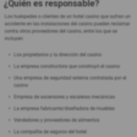
¿Quién es responsable?
Los huéspedes o clientes de un hotel casino que sufran un
accidente en las instalaciones del casino pueden reclamar
contra otros proveedores del casino, entre los que se
incluyen:
Los propietarios y la dirección del casino
La empresa constructora que construyó el casino
Una empresa de seguridad externa contratada por el
casino
Empresa de ascensores y escaleras mecánicas
La empresa fabricante/diseñadora de muebles
Vendedores y proveedores de alimentos
La compañía de seguros del hotel