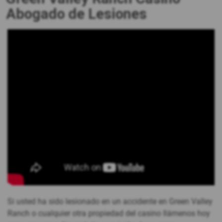
Abogado de Lesiones
Si usted ha sido lesionado en un accidente en Green Valley
Ranch o cualquier otra propiedad del casino llámenos hoy