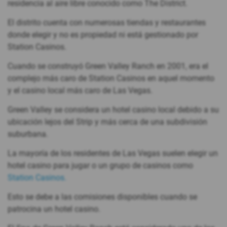
residencia al aire libre conocido como The District.
El distrito cuenta con numerosas tiendas y restaurantes
donde elegir y no es propiedad ni está gestionado por
Station Casinos.
Cuando se construyó Green Valley Ranch en 2001, era el
complejo más caro de Station Casinos en aquel momento
y el casino local más caro de Las Vegas.
Green Valley se considera un hotel casino local debido a su
ubicación lejos del Strip y más cerca de una subdivisión
suburbana.
La mayoría de los residentes de Las Vegas suelen elegir un
hotel casino para jugar o un grupo de casinos como
Station Casinos.
Esto se debe a las comisiones disponibles cuando se
patrocina un hotel casino.