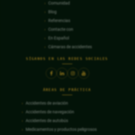
Comunidad
Blog
Referencias
Contacte con
En Español
Cámaras de accidentes
SÍGANOS EN LAS REDES SOCIALES
ÁREAS DE PRÁCTICA
Accidentes de aviación
Accidentes de navegación
Accidentes de autobús
Medicamentos y productos peligrosos