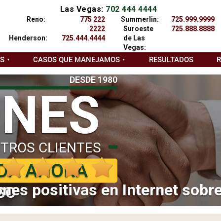
Las Vegas:
702 444 4444
Reno:
775 222
Summerlin:
725.999.9999
2222
Suroeste
725.888.8888
Henderson:
725.444.4444
de Las
Vegas:
AS
CASOS QUE MANEJAMOS
RESULTADOS
DESDE 1980
ONES
TROS CLIENTES
DA AHORA
nes positivas en Internet sobr
SO