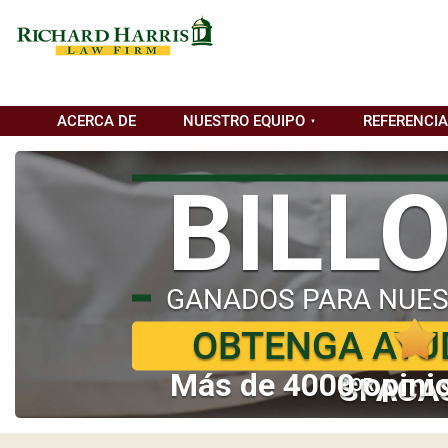
ACERCA DE
NUESTRO EQUIPO
REFERENCI
BILL
GANADOS PARA NUES
OBTENGA AYU
Más de 4000 opinio
SI ACA
POR