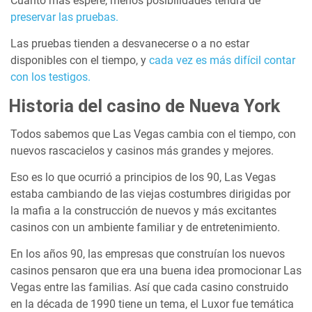
Cuanto más espere, menos posibilidades tendrá de
preservar las pruebas.
Las pruebas tienden a desvanecerse o a no estar
disponibles con el tiempo, y
cada vez es más difícil contar
con los testigos.
Historia del casino de Nueva York
Todos sabemos que Las Vegas cambia con el tiempo, con
nuevos rascacielos y casinos más grandes y mejores.
Eso es lo que ocurrió a principios de los 90, Las Vegas
estaba cambiando de las viejas costumbres dirigidas por
la mafia a la construcción de nuevos y más excitantes
casinos con un ambiente familiar y de entretenimiento.
En los años 90, las empresas que construían los nuevos
casinos pensaron que era una buena idea promocionar Las
Vegas entre las familias. Así que cada casino construido
en la década de 1990 tiene un tema, el Luxor fue temática