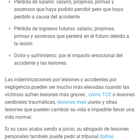
Pérdida de salario: salario, propinas, primas y
ascensos que haya podido percibir pero que haya
perdido a causa del accidente.
Pérdida de ingresos futuros: salario, propinas,
primas y ascensos que perderá en el futuro debido a
la lesión.
Dolor y sufrimiento: por el impacto emocional del
accidente y las lesiones.
Las indemnizaciones por lesiones y accidentes por
negligencia pueden ser mucho más elevadas cuando las
víctimas sufren lesiones más graves
, como TCE
o lesiones
cerebrales traumáticas,
lesiones med
ulares y otras
lesiones que pueden cambiar su vida e impedirle llevar una
vida normal.
Si su caso acaba yendo a juicio, su abogado de lesiones
personales también puede pedir al tribunal
daños