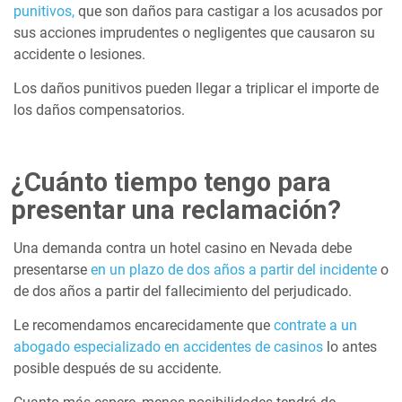
punitivos,
que son daños para castigar a los acusados por
sus acciones imprudentes o negligentes que causaron su
accidente o lesiones.
Los daños punitivos pueden llegar a triplicar el importe de
los daños compensatorios.
¿Cuánto tiempo tengo para
presentar una reclamación?
Una demanda contra un hotel casino en Nevada debe
presentarse
en un plazo de dos años a partir del incidente
o
de dos años a partir del fallecimiento del perjudicado.
Le recomendamos encarecidamente que
contrate a un
abogado especializado en accidentes de casinos
lo antes
posible después de su accidente.