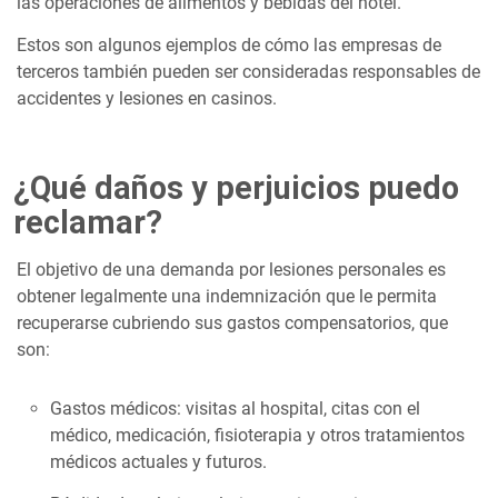
las operaciones de alimentos y bebidas del hotel.
Estos son algunos ejemplos de cómo las empresas de
terceros también pueden ser consideradas responsables de
accidentes y lesiones en casinos.
¿Qué daños y perjuicios puedo
reclamar?
El objetivo de una demanda por lesiones personales es
obtener legalmente una indemnización que le permita
recuperarse cubriendo sus gastos compensatorios, que
son:
Gastos médicos: visitas al hospital, citas con el
médico, medicación, fisioterapia y otros tratamientos
médicos actuales y futuros.