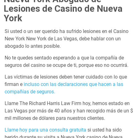
Lesiones de Casino de Nueva
York
Si usted o un ser querido ha sufrido lesiones en el Casino
New York New York de Las Vegas, debe hablar con un
abogado lo antes posible.
No te quedes sentado esperando a que la compañía de
seguros del casino se ocupe de ti, porque eso no ocurrirá.
Las víctimas de lesiones deben tener cuidado con lo que
firman e
incluso con las declaraciones que hacen a las
compañías de seguros.
Llame The Richard Harris Law Firm hoy, hemos estado en
Las Vegas por más de 40 años y han recogido más de un $
mil millones de dólares para nuestros clientes.
Llame hoy para una consulta gratuita
si usted ha sido
herido durante su visita a Nueva York casino de Nueva