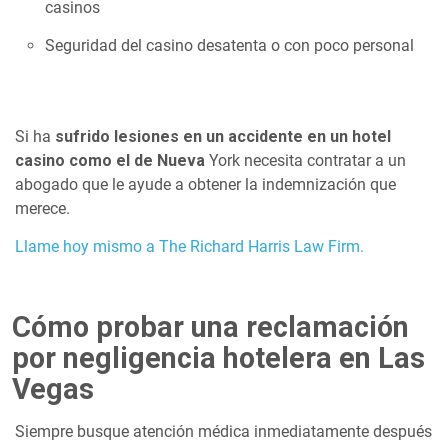
casinos
Seguridad del casino desatenta o con poco personal
Si ha
sufrido lesiones en un accidente en un hotel
casino como el de Nueva
York necesita contratar a un
abogado que le ayude a obtener la indemnización que
merece.
Llame hoy mismo a The Richard Harris Law Firm.
Cómo probar una reclamación
por negligencia hotelera en Las
Vegas
Siempre busque atención médica inmediatamente después