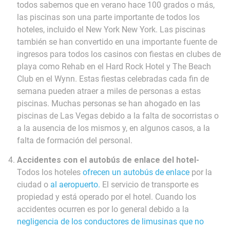
todos sabemos que en verano hace 100 grados o más,
las piscinas son una parte importante de todos los
hoteles, incluido el New York New York. Las piscinas
también se han convertido en una importante fuente de
ingresos para todos los casinos con fiestas en clubes de
playa como Rehab en el Hard Rock Hotel y The Beach
Club en el Wynn. Estas fiestas celebradas cada fin de
semana pueden atraer a miles de personas a estas
piscinas. Muchas personas se han ahogado en las
piscinas de Las Vegas debido a la falta de socorristas o
a la ausencia de los mismos y, en algunos casos, a la
falta de formación del personal.
Accidentes con el autobús de enlace del hotel-
Todos los hoteles
ofrecen un autobús de enlace
por la
ciudad o
al aeropuerto.
El servicio de transporte es
propiedad y está operado por el hotel. Cuando los
accidentes ocurren es por lo general debido a la
negligencia de los conductores de limusinas que no