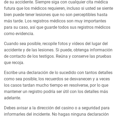
de su accidente. Siempre siga con cualquier cita médica
futura que los médicos requieren, incluso si usted se siente
bien puede tener lesiones que no son perceptibles hasta
más tarde. Los registros médicos son muy importantes
para su caso, así que guarde todos sus registros médicos
como evidencia.
Cuando sea posible, recopile fotos y vídeos del lugar del
accidente y de las lesiones. Si puede, obtenga información
de contacto de los testigos. Reúna y conserve las pruebas
que recoja.
Escribe una declaración de lo sucedido con tantos detalles
como sea posible, los recuerdos se desvanecen y a veces
los casos tardan mucho tiempo en resolverse, por lo que
mantener un registro podría ser útil con los detalles más
adelante.
Debes avisar a la dirección del casino o a seguridad para
informarles del incidente. No hagas ninguna declaración