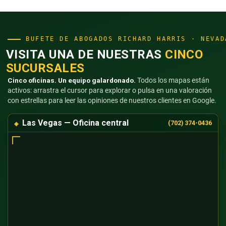
BUFETE DE ABOGADOS RICHARD HARRIS · NEVAD
VISITA UNA DE NUESTRAS
CINCO
SUCURSALES
Cinco oficinas. Un equipo galardonado.
Todos los mapas están
activos: arrastra el cursor para explorar o pulsa en una valoración
con estrellas para leer las opiniones de nuestros clientes en Google.
Las Vegas — Oficina central
(702) 374-0436