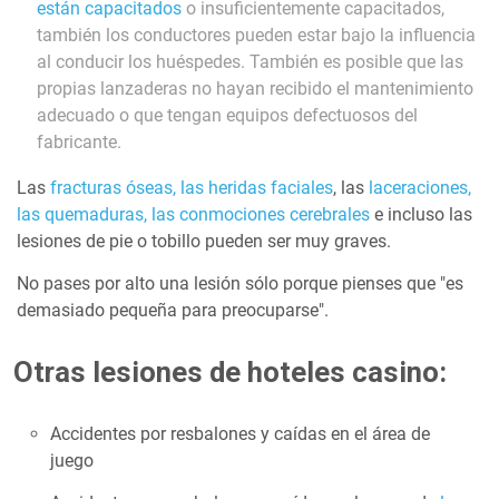
están capacitados
o insuficientemente capacitados,
también los conductores pueden estar bajo la influencia
al conducir los huéspedes. También es posible que las
propias lanzaderas no hayan recibido el mantenimiento
adecuado o que tengan equipos defectuosos del
fabricante.
Las
fracturas óseas, las
heridas faciales
, las
laceraciones,
las
quemaduras, las
conmociones cerebrales
e incluso las
lesiones de pie o tobillo pueden ser muy graves.
No pases por alto una lesión sólo porque pienses que "es
demasiado pequeña para preocuparse".
Otras lesiones de hoteles casino:
Accidentes por resbalones y caídas en el área de
juego