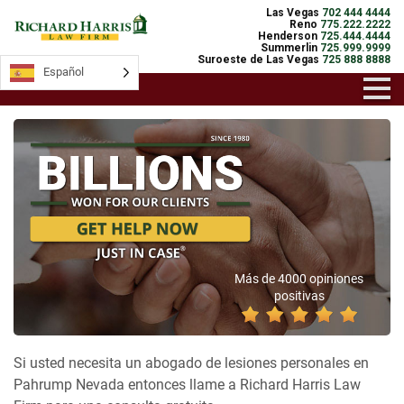
Las Vegas
702 444 4444
Reno
775.222.2222
Henderson
725.444.4444
Summerlin
725.999.9999
Suroeste de Las Vegas
725 888 8888
Español
Más de 4000 opiniones
positivas
Si usted necesita un abogado de lesiones personales en
Pahrump Nevada entonces llame a Richard Harris Law