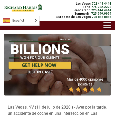
Las Vegas
702 444 4444
Reno
775.222.2222
Henderson
725.444.4444
Summerlin
725.999.9999
Suroeste de Las Vegas
725 888 8888
Español
Más de 4000 opiniones
positivas
Las Vegas, NV (11 de julio de 2020 ) -
Ayer por la tarde,
un accidente de coche en una intersección en Las