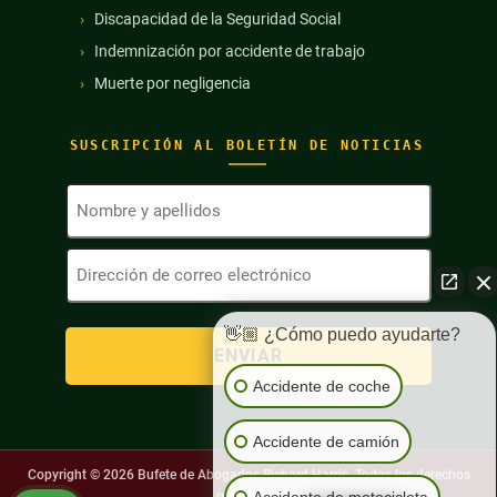
Discapacidad de la Seguridad Social
Indemnización por accidente de trabajo
Muerte por negligencia
SUSCRIPCIÓN AL BOLETÍN DE NOTICIAS
Nombre
y
apellidos
Dirección
(Obligatorio)
de
correo
electrónico
👋🏼 ¿Cómo puedo ayudarte?
(Obligatorio)
Accidente de coche
Accidente de camión
Copyright © 2026
Bufete de Abogados Richard Harris. Todos los derechos
Accidente de motocicleta
reservados